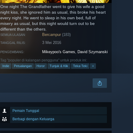
One night The Grandfather went to give his wife a good
night kiss, she ignored him as usual, this broke his heart
every night. He went to sleep in his own bed, full of
misery as usual, but this night would turn out to be
different than the others.
Bercampur
(183)
SEMUA ULASAN:
3 Mei 2016
TANGGAL RILIS:
Mikeypoo's Games
,
David Szymanski
PENGEMBANG:
Tag "populer di kalangan pengguna" untuk produk ini:
Indie
Petualangan
Horor
Tunjuk & Klik
Teka-Teki
+
Pemain Tunggal
Berbagi dengan Keluarga