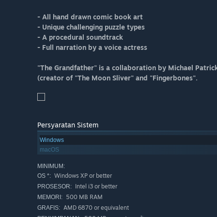
- All hand drawn comic book art
- Unique challenging puzzle types
- A procedural soundtrack
- Full narration by a voice actress
"The Grandfather" is a collaboration by Michael Patri
(creator of "The Moon Sliver" and "Fingerbones".
Persyaratan Sistem
Windows
macOS
MINIMUM:
Windows XP or better
OS *:
Intel i3 or better
PROSESOR:
500 MB RAM
MEMORI:
AMD 6870 or equivalent
GRAFIS: