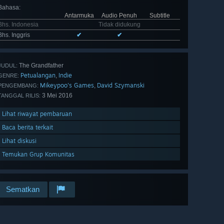
Bahasa
:
Antarmuka
Audio Penuh
Subtitle
Bhs. Indonesia
Tidak didukung
Bhs. Inggris
✔
✔
The Grandfather
JUDUL:
Petualangan
Indie
,
GENRE:
Mikeypoo's Games
David Szymanski
,
PENGEMBANG:
3 Mei 2016
TANGGAL RILIS:
Lihat riwayat pembaruan
Baca berita terkait
Lihat diskusi
Temukan Grup Komunitas
Sematkan