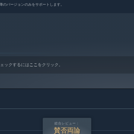
 10以降のバージョンのみをサポートします。
チェックするには
ここ
をクリック。
総合レビュー：
賛否両論