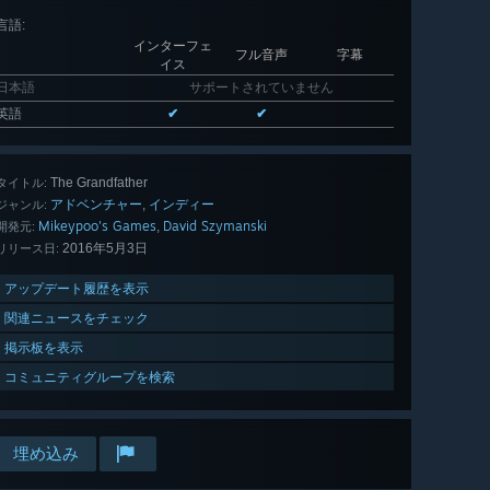
言語
:
インターフェ
フル音声
字幕
イス
日本語
サポートされていません
英語
✔
✔
The Grandfather
タイトル:
アドベンチャー
インディー
,
ジャンル:
Mikeypoo's Games
David Szymanski
,
開発元:
2016年5月3日
リリース日:
アップデート履歴を表示
関連ニュースをチェック
掲示板を表示
コミュニティグループを検索
埋め込み