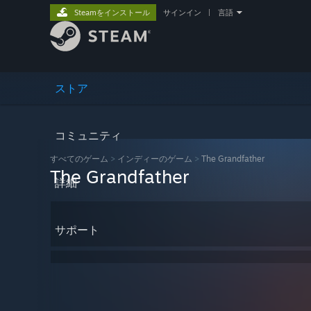
Steamをインストール
サインイン
|
言語
ストア
コミュニティ
すべてのゲーム
>
インディーのゲーム
>
The Grandfather
The Grandfather
詳細
サポート