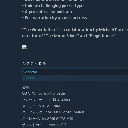
- Unique challenging puzzle types
- A procedural soundtrack
- Full narration by a voice actress
"The Grandfather" is a collaboration by Michael Patri
(creator of "The Moon Sliver" and "Fingerbones".
システム要件
Windows
macOS
最低:
Windows XP or better
OS *:
Intel i3 or better
プロセッサー:
500 MB RAM
メモリー:
AMD 6870 or equivalent
グラフィック:
500 MB の空き容量
ストレージ:
Version 9.0
サウンドカード: