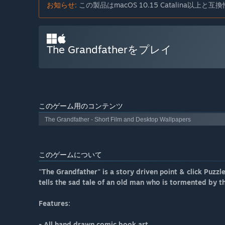
お知らせ:
この製品はmacOS 10.15 Catalina以上
The Grandfatherをプレイ
このゲーム用のコンテンツ
The Grandfather - Short Film and Desktop Wallpapers
このゲームについて
"The Grandfather" is a story driven point & click Puz
tells the sad tale of an old man who is tormented by th
Features:
- All hand drawn comic book art