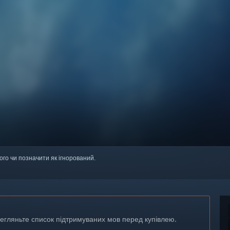
ого чи позначити як ігнорований.
регляньте список підтримуваних мов перед купівлею.