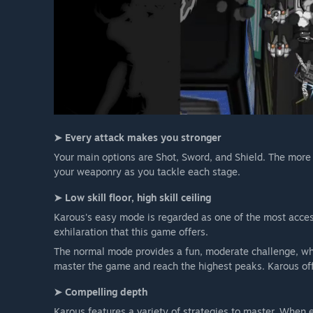
➤ Every attack makes you stronger
Your main options are Shot, Sword, and Shield. The mor
your weaponry as you tackle each stage.
➤ Low skill floor, high skill ceiling
Karous's easy mode is regarded as one of the most access
exhilaration that this game offers.
The normal mode provides a fun, moderate challenge, whil
master the game and reach the highest peaks. Karous offer
➤ Compelling depth
Karous features a variety of strategies to master. When