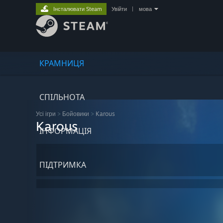
Інсталювати Steam
Увійти
|
мова
КРАМНИЦЯ
СПІЛЬНОТА
Усі ігри
>
Бойовики
>
Karous
Karous
ІНФОРМАЦІЯ
ПІДТРИМКА