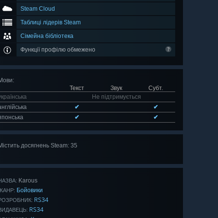
Steam Cloud
Таблиці лідерів Steam
Сімейна бібліотека
Функції профілю обмежено
Мови
:
Текст
Звук
Субт.
українська
Не підтримується
англійська
✔
✔
японська
✔
✔
Містить досягнень Steam: 35
Оглянути
всі 35
Karous
НАЗВА:
Бойовики
ЖАНР:
RS34
РОЗРОБНИК:
RS34
ВИДАВЕЦЬ: