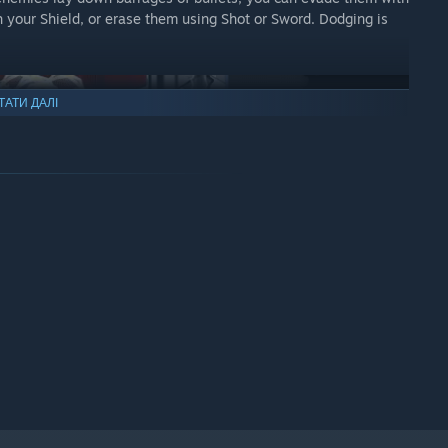
ith your Shield, or erase them using Shot or Sword. Dodging is
ТАТИ ДАЛІ
ered countless fans both in arcades and at home with multiple
uge success, reaching 300% of its initial funding goal and