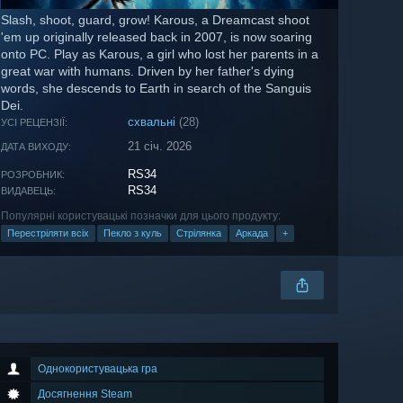
Slash, shoot, guard, grow! Karous, a Dreamcast shoot
'em up originally released back in 2007, is now soaring
onto PC. Play as Karous, a girl who lost her parents in a
great war with humans. Driven by her father's dying
words, she descends to Earth in search of the Sanguis
Dei.
схвальні
(28)
УСІ РЕЦЕНЗІЇ:
21 січ. 2026
ДАТА ВИХОДУ:
RS34
РОЗРОБНИК:
RS34
ВИДАВЕЦЬ:
Популярні користувацькі позначки для цього продукту:
Перестріляти всіх
Пекло з куль
Стрілянка
Аркада
+
Однокористувацька гра
Досягнення Steam