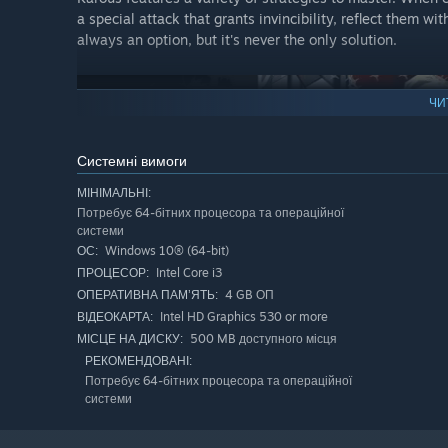
a special attack that grants invincibility, reflect them w
always an option, but it's never the only solution.
ЧИ
Системні вимоги
МІНІМАЛЬНІ:
Потребує 64-бітних процесора та операційної
системи
Windows 10® (64-bit)
ОС:
Intel Core i3
ПРОЦЕСОР:
4 GB ОП
ОПЕРАТИВНА ПАМ’ЯТЬ:
Intel HD Graphics 530 or more
ВІДЕОКАРТА:
500 MB доступного місця
МІСЦЕ НА ДИСКУ:
A cult classic returns!
РЕКОМЕНДОВАНІ:
Ever since its original release in 2006, Karous has garn
Потребує 64-бітних процесора та операційної
console ports.
системи
The crowdfunding campaign for this new remaster was a h
hitting every stretch goal, too.