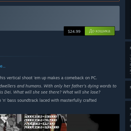
До кошика
$24.99
...
this vertical shoot 'em up makes a comeback on PC.
wellers and humans. With only her father's dying words to
is Dei. What will she see there? What will she lose?
 'n' bass soundtrack laced with masterfully crafted