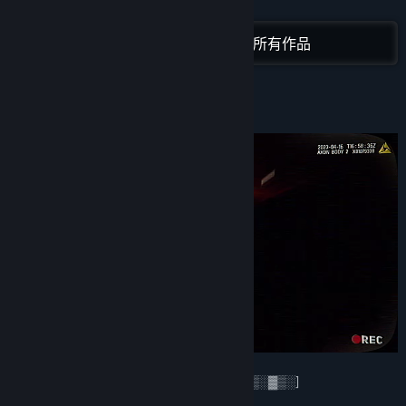
Telegram
繼續閱讀
Discord
在 Steam 上查看 Team VAC, LLC 的所有作品
Instagram
關於此遊戲
檢視更新歷史記錄
閱讀相關新聞
檢視討論區
尋找社群群組
名稱:
P.O.N.
類型:
動作
,
獨立製作
,
大型多人連線
發行日期:
即將推出
[Incoming message: Encrypted channel ▓▒░▓▒░]