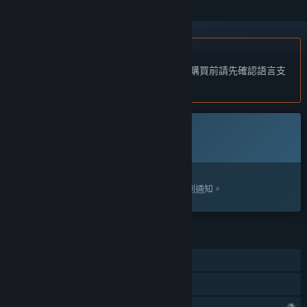
不支援繁體中文
本產品尚不支援您的目前所在地的語言。購買前請先確認語言支
援清單。
此遊戲尚未在 Steam 上發售
即將推出
感興趣嗎？
將這款遊戲加入願望清單，以便在發售時收到通知。
功能
線上合作
親友同享