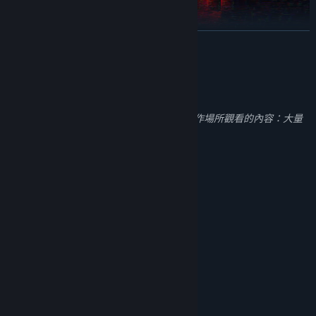
繼續閱讀
成人內容說明
開發者表示產品內容如下：
NO TURNING BACK
此遊戲可能含有不適合所有年齡層，或於工作場所觀看的內容：大量
After the bidding process, you outbid your competition. The Score
暴力或血腥, 一般成人主題內容
is yours.
[WARNING] ▓▒░ DEAL LOCKED IN ▓▒░ WITHDRAWALS NOT
ACCEPTED. Only one task remains—retrieve everything specified
系統需求
in the terms. By any means necessary.
最低配備:
需要 64 位元的處理器及作業系統
Windows 10/11
作業系統:
Intel Core i5-4590 / AMD Ryzen 5 2600
處理器:
8 GB 記憶體
記憶體:
NVIDIA GTX 970 / AMD Radeon R9 390
顯示卡:
版本：11
DIRECTX:
16 GB 可用空間
儲存空間: