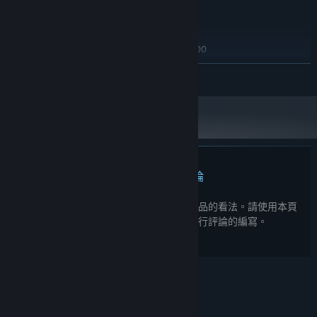
建議配備:
需要 64 位元的處理器及作業系統
Windows 10/11
作業系統:
Intel Core i5-10600 / AMD Ryzen 5 3600
處理器:
16 GB 記憶體
記憶體:
繼續閱讀
NVIDIA RTX 2060 / AMD Radeon RX 5700
顯示卡:
THE MAIN PROBLEM
版本：11
DIRECTX:
寬頻網際網路連線
網路:
They used to protect you. Now one of them stands between you
21 GB 可用空間
儲存空間:
and the Score.
OpenXR
VR 支援:
[DATA CORRUPTED] ▓▒░ 01001000 01000101 01010010
01001111 ▓▒░ IT ALREADY KNOWS YOU'RE COMING.
此產品無任何評論
您可以撰寫評論來與社群分享您對於本產品的看法。請使用本頁
面中位於購買按鈕上方的區塊來進行評論的編寫。
© Valve Corporation. 版權所有。所有商標皆為個別所有