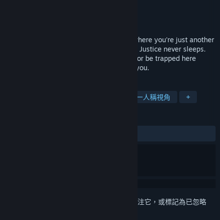
Team VAC
開發人員
Spaghetti Cat
發行商
發行日
即將推出
P.O.N. is a co-op superhero horror game where you're just another
low-level thug in the criminal underworld. Justice never sleeps.
Stick together, watch each other's backs, or be trapped here
forever. It's already here. Don't let it find you.
標籤
恐怖
動作
合作
多人
第一人稱視角
+
評論
無使用者評論
登入
以將此項目新增至您的願望清單、關注它，或標記為已忽略