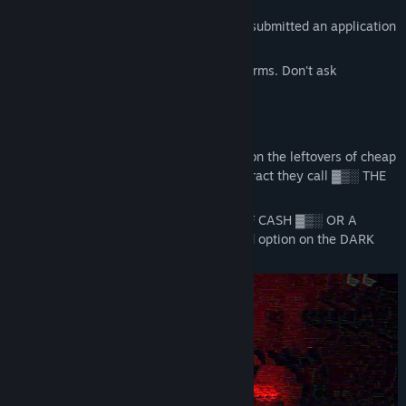
[Recipient: Group ▓▒░▓▒░▒░]
You're seeing this message because you submitted an application
for a contract ▓▒░▓▒░
Welcome to the DARK WEB. Follow the terms. Don't ask
questions.
THE BIG SCORE
For a long time, you've been scraping by on the leftovers of cheap
jobs. Until one day you applied for a contract they call ▓▒░ THE
BIG SCORE ▓▒░.
[DATA CORRUPTED] ▓▒░ MOUNTAINS OF CASH ▓▒░ OR A
PERMANENT BLACKLIST. There is no third option on the DARK
WEB.