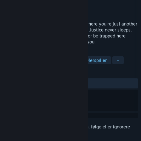
Utvikler
Team VAC
Utgiver
Spaghetti Cat
Utgitt
Kommer snart
P.O.N. is a co-op superhero horror game where you're just another
low-level thug in the criminal underworld. Justice never sleeps.
Stick together, watch each other's backs, or be trapped here
forever. It's already here. Don't let it find you.
MERKELAPPER
Skrekk
Action
Samarbeid
Flerspiller
+
ANMELDELSER
Ingen brukeranmeldelser
Logg inn
for å legge til på ønskelisten, følge eller ignorere