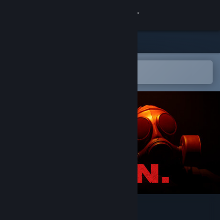
Logg inn
Butikk
Samfunn
Åpne i Steams mobilapp
for å enkelt legge til på ønskelisten
Om
Kundestøtte
Bytt språk
Skaff deg Steam-appen på mobil
Vis skrivebordsversjon
P.O.N.