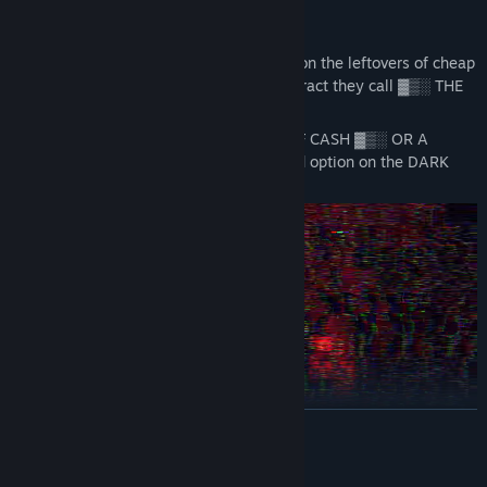
THE BIG SCORE
For a long time, you've been scraping by on the leftovers of cheap
jobs. Until one day you applied for a contract they call ▓▒░ THE
BIG SCORE ▓▒░.
[DATA CORRUPTED] ▓▒░ MOUNTAINS OF CASH ▓▒░ OR A
PERMANENT BLACKLIST. There is no third option on the DARK
WEB.
LES MER
Beskrivelse av voksent innhold