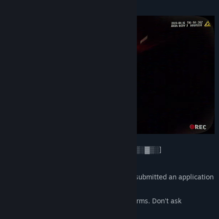
Om spillet
Vis oppdateringslogg
Les beslektede nyheter
Vis diskusjoner
Finn samfunnsgrupper
Tittel:
P.O.N.
Sjanger:
Action
,
Indie
,
Massivt flerspiller
Utgivelsesdato:
Kommer snart
[Incoming message: Encrypted channel ▓▒░▓▒░]
[Recipient: Group ▓▒░▓▒░▒░]
You're seeing this message because you submitted an application
for a contract ▓▒░▓▒░
Welcome to the DARK WEB. Follow the terms. Don't ask
questions.