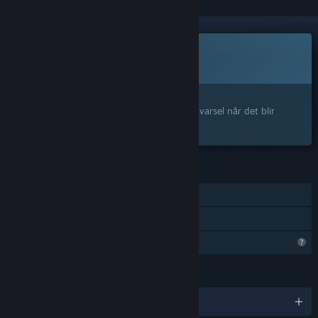
Dette spillet er ikke tilgjengelig ennå
Kommer snart
Interessert?
Legg til produktet på ønskelisten og få et varsel når det blir
tilgjengelig.
FUNKSJONER
Samarbeid på nett
Familiedeling
Begrensede profilfunksjoner
SPRÅK
Engelsk og 2 andre