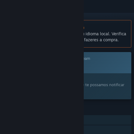
Não disponível em Português (Portugal)
Este produto não está disponível no teu idioma local. Verifica
a lista de idiomas disponíveis antes de fazeres a compra.
Este jogo ainda não está disponível no Steam
Em breve
Este produto despertou o teu interesse?
Adiciona-o à tua lista de desejos para que te possamos notificar
quando ele ficar disponível.
FUNCIONALIDADES
Co-op online
Partilha de Biblioteca