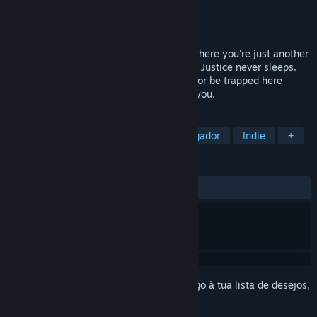
Developer
Team VAC
Editora
Spaghetti Cat
Lançamento:
Em breve
P.O.N. is a co-op superhero horror game where you're just another
low-level thug in the criminal underworld. Justice never sleeps.
Stick together, watch each other's backs, or be trapped here
forever. It's already here. Don't let it find you.
MARCADORES
Terror
Ação
Co-op
Multijogador
Indie
+
ANÁLISES
Sem análises de utilizadores
Inicia a sessão
para adicionares este artigo à tua lista de desejos,
segui-lo ou ignorá-lo.