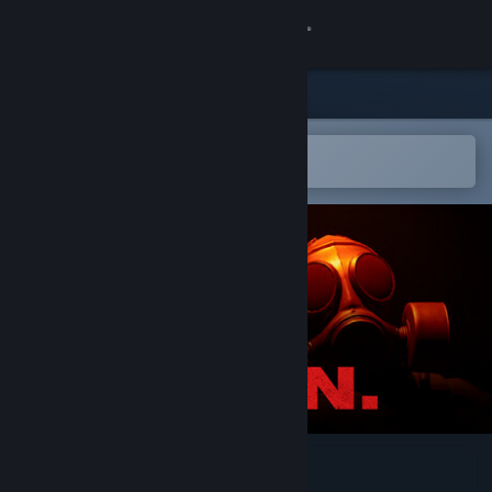
Iniciar sessão
Loja
Comunidade
Abre na app Steam Mobile
para adicionares à lista de desejos
Sobre
Apoio
Alterar idioma
Instala a app móvel do Steam
Ver versão para computadores
P.O.N.