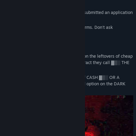
[Recipient: Group ▓▒░▓▒░▒░]
You're seeing this message because you submitted an application
for a contract ▓▒░▓▒░
Welcome to the DARK WEB. Follow the terms. Don't ask
questions.
THE BIG SCORE
For a long time, you've been scraping by on the leftovers of cheap
jobs. Until one day you applied for a contract they call ▓▒░ THE
BIG SCORE ▓▒░.
[DATA CORRUPTED] ▓▒░ MOUNTAINS OF CASH ▓▒░ OR A
PERMANENT BLACKLIST. There is no third option on the DARK
WEB.