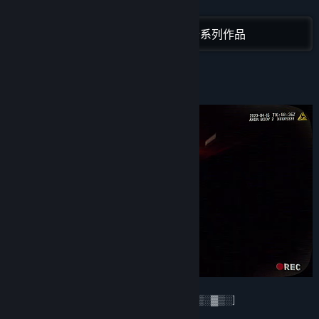
Telegram
展开阅读
Discord
在 Steam 上查看“Team VAC, LLC”全系列作品
Instagram
关于此游戏
查看更新记录
阅读相关新闻
查看讨论
查找社区组
名称:
P.O.N.
类型:
动作
,
独立
,
大型多人在线
发行日期:
即将推出
[Incoming message: Encrypted channel ▓▒░▓▒░]