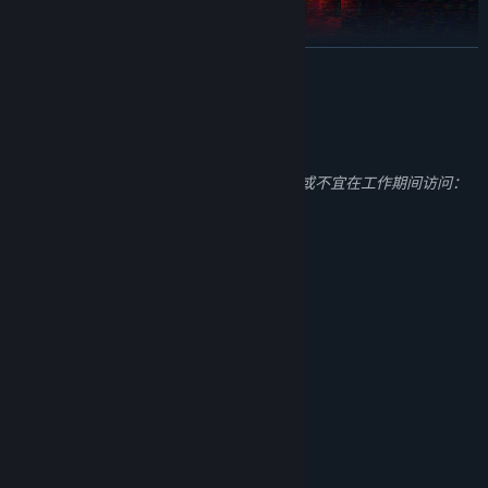
展开阅读
成人内容描述
开发者对内容描述如下：
NO TURNING BACK
此游戏包含的内容可能不适合所有年龄段，或不宜在工作期间访问：
After the bidding process, you outbid your competition. The Score
频繁出现暴力或血腥, 常见成人内容
is yours.
[WARNING] ▓▒░ DEAL LOCKED IN ▓▒░ WITHDRAWALS NOT
ACCEPTED. Only one task remains—retrieve everything specified
系统需求
in the terms. By any means necessary.
最低配置:
需要 64 位处理器和操作系统
Windows 10/11
操作系统:
Intel Core i5-4590 / AMD Ryzen 5 2600
处理器:
8 GB RAM
内存:
NVIDIA GTX 970 / AMD Radeon R9 390
显卡:
11
DIRECTX 版本:
需要 16 GB 可用空间
存储空间: