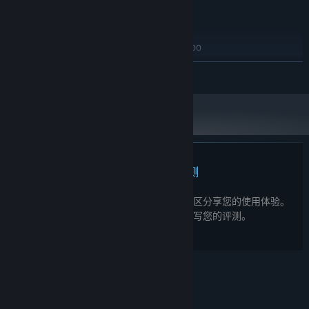
推荐配置:
需要 64 位处理器和操作系统
Windows 10/11
操作系统:
Intel Core i5-10600 / AMD Ryzen 5 3600
处理器:
16 GB RAM
内存:
展开阅读
NVIDIA RTX 2060 / AMD Radeon RX 5700
显卡:
THE MAIN PROBLEM
11
DIRECTX 版本:
宽带互联网连接
网络:
They used to protect you. Now one of them stands between you
需要 21 GB 可用空间
存储空间:
and the Score.
OpenXR
支持 VR:
[DATA CORRUPTED] ▓▒░ 01001000 01000101 01010010
01001111 ▓▒░ IT ALREADY KNOWS YOU'RE COMING.
此产品无任何评测
您可以为此产品撰写您自己的评测，与社区分享您的使用体验。
在本页面购买按钮上方的区域撰写您的评测。