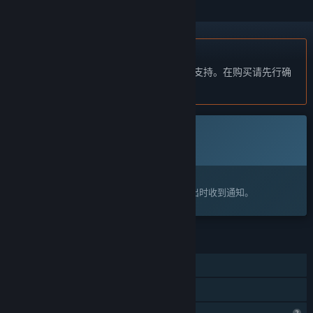
不支持简体中文
本产品尚未对您目前所在的地区语言提供支持。在购买请先行确
认目前所支持的语言。
此游戏尚未在 Steam 上推出
即将推出
感兴趣吗？
将此游戏添加至您的愿望单，以便在游戏推出时收到通知。
功能
在线合作
家庭共享