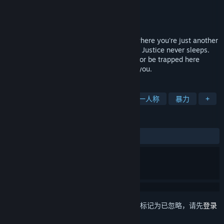
Team VAC
开发者
Spaghetti Cat
发行商
发行日期
即将推出
P.O.N. is a co-op superhero horror game where you're just another
low-level thug in the criminal underworld. Justice never sleeps.
Stick together, watch each other's backs, or be trapped here
forever. It's already here. Don't let it find you.
标签
恐怖
动作
合作
多人
第一人称
暴力
+
评测
无用户评测
想要将此项目添加至您的愿望单、关注它或标记为已忽略，请先
登录