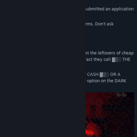
[Recipient: Group ▓▒░▓▒░▒░]
You're seeing this message because you submitted an application
for a contract ▓▒░▓▒░
Welcome to the DARK WEB. Follow the terms. Don't ask
questions.
THE BIG SCORE
For a long time, you've been scraping by on the leftovers of cheap
jobs. Until one day you applied for a contract they call ▓▒░ THE
BIG SCORE ▓▒░.
[DATA CORRUPTED] ▓▒░ MOUNTAINS OF CASH ▓▒░ OR A
PERMANENT BLACKLIST. There is no third option on the DARK
WEB.