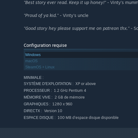
"Best story ever read. Keep it up honey!"
- Vinty's mum
"Proud of ya kid."
- Vinty's uncle
"Good story hey please support me on patreon thx."
- S
Configuration requise
Windows
macOS
SteamOS + Linux
MINIMALE :
XP or above
SYSTÈME D'EXPLOITATION :
1.2 GHz Pentium 4
PROCESSEUR :
2 GB de mémoire
MÉMOIRE VIVE :
1280 x 960
GRAPHIQUES :
Version 10
DIRECTX :
100 MB d'espace disque disponible
ESPACE DISQUE :