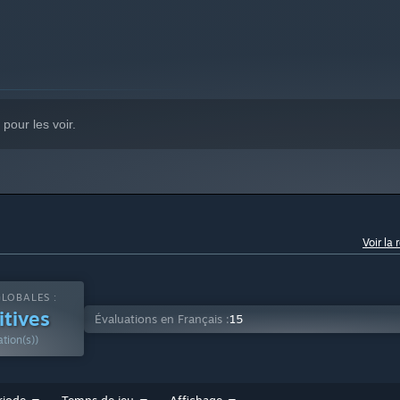
pour les voir.
Voir la 
LOBALES :
itives
Évaluations en Français :
15
tion(s))