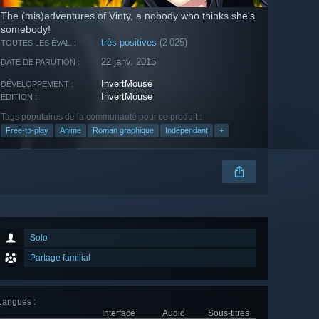
The (mis)adventures of Vinty, a nobody who thinks she's
somebody!
très positives
(2 025)
TOUTES LES ÉVAL. :
22 janv. 2015
DATE DE PARUTION :
InvertMouse
DÉVELOPPEMENT :
InvertMouse
ÉDITION :
Tags populaires de la communauté pour ce produit :
Free-to-play
Anime
Roman graphique
Indépendant
+
Solo
Partage familial
Langues
:
Interface
Audio
Sous-titres