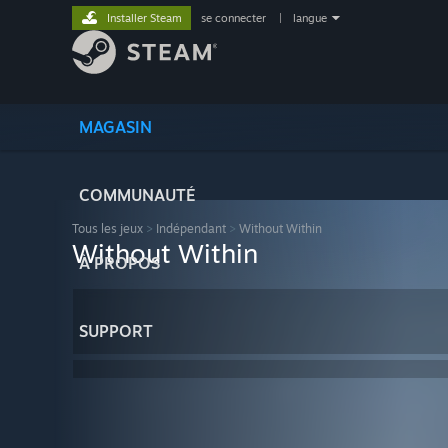
Installer Steam
se connecter
|
langue
MAGASIN
COMMUNAUTÉ
Tous les jeux
>
Indépendant
>
Without Within
Without Within
À PROPOS
SUPPORT