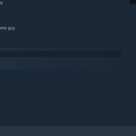
my
ome guy