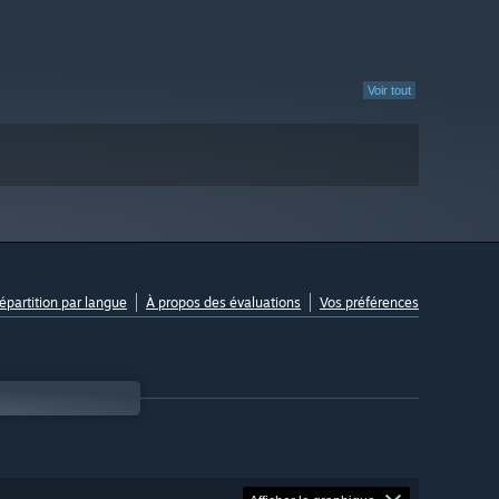
Voir tout
répartition par langue
À propos des évaluations
Vos préférences