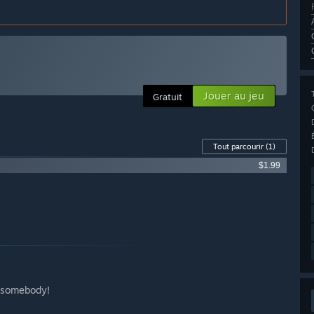
Jouer au jeu
Gratuit
Tout parcourir
(1)
$1.99
s somebody!