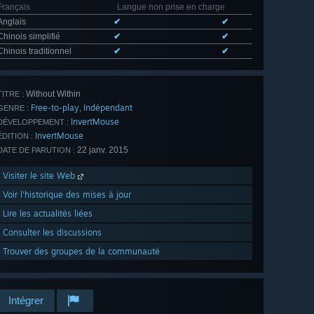
Français
Langue non prise en charge
Anglais
✔
✔
Chinois simplifié
✔
✔
Chinois traditionnel
✔
✔
Without Within
TITRE :
Free-to-play
Indépendant
,
GENRE :
InvertMouse
DÉVELOPPEMENT :
InvertMouse
ÉDITION :
22 janv. 2015
DATE DE PARUTION :
Visiter le site Web
Voir l'historique des mises à jour
Lire les actualités liées
Consulter les discussions
Trouver des groupes de la communauté
Intégrer