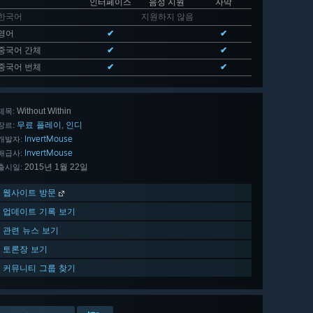
인터페이스
음성 지원
자막
한국어
지원하지 않음
영어
✔
✔
중국어 간체
✔
✔
중국어 번체
✔
✔
Without Within
제목:
무료 플레이
인디
,
장르:
InvertMouse
개발자:
InvertMouse
배급사:
2015년 1월 22일
출시일:
웹사이트 방문
업데이트 기록 보기
관련 뉴스 보기
토론장 보기
커뮤니티 그룹 찾기