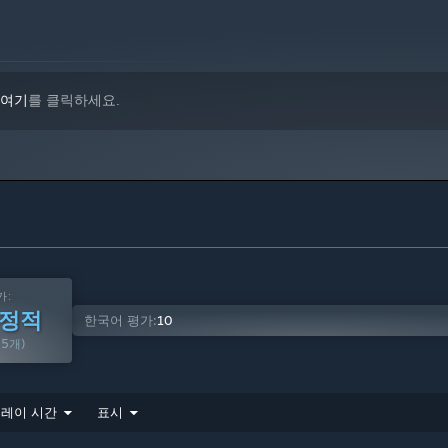
여기
를 클릭하세요.
가:
긍정적
한국어 평가:
10
25개)
레이 시간
표시