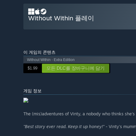
Without Within 플레이
이 게임의 콘텐츠
Without Within - Extra Edition
모든 DLC를 장바구니에 담기
$1.99
게임 정보
The (mis)adventures of Vinty, a nobody who thinks she'
"Best story ever read. Keep it up honey!"
- Vinty's mum