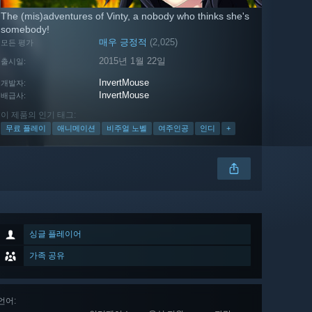
The (mis)adventures of Vinty, a nobody who thinks she's
somebody!
매우 긍정적
(2,025)
모든 평가
2015년 1월 22일
출시일:
InvertMouse
개발자:
InvertMouse
배급사:
이 제품의 인기 태그:
무료 플레이
애니메이션
비주얼 노벨
여주인공
인디
+
싱글 플레이어
가족 공유
언어
: