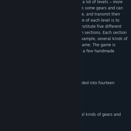
Plith is a fast paced game which contains a lot of levels – more
than 100 – to be solved. The player moves some gears and can
place them on the level; some gears rotate, and transmit their
rotation to the adjacent ones: the objective of each level is to
activate the target gears. These levels constitute five different
worlds, which are subdivided into fourteen sections. Each section
introduces new gameplay elements; for example, several kinds of
gears and obstacles come out along the game. The game is
presented using mostly 3D graphics, with a few handmade
drawings as well.
Key Features:
Five different worlds, which are subdivided into fourteen
sections
More than 100 levels
Fast paced
Several gameplay elements (e.g. several kinds of gears and
obstacles)