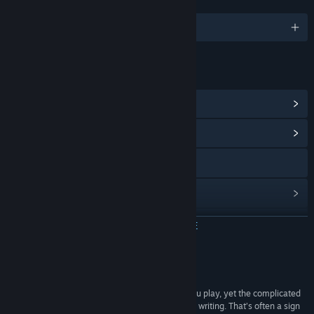
ЯЗЫКИ
Поддерживаемых языков: 6
ССЫЛКИ И ИНФОРМАЦИЯ
Показать достижения в Steam
(16)
Открыть центр сообщества
Посетить сайт
Просмотреть историю обновлений
Показать связанные новости
ЧИТАТЬ ДАЛЬШЕ
Просмотреть обсуждения
Обзоры
Найти группы сообщества
“The elements are simple to understand while you play, yet the complicated
ways they work together are difficult to explain in writing. That’s often a sign