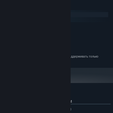
Системные требования
Windows
macOS
МИНИМАЛЬНЫЕ:
Windows XP or newer
ОС *:
1 GHz processor
ПРОЦЕССОР:
1 GB ОЗУ
ОПЕРАТИВНАЯ ПАМЯТЬ:
150 MB
МЕСТО НА ДИСКЕ:
С 1 января 2024 года клиент Steam будет поддерживать только
*
Windows 10 и более поздние версии.
Обзоры пользователей: Plith
О пользовательских обзорах
Ваши настройки
ЗА ВСЁ ВРЕМЯ:
Смешанные
(48% из 33)