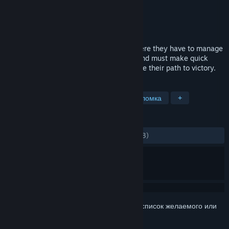
Разработчик
Ya2
Издатель
Flying Interactive
Дата выпуска
2 июн. 2016 г.
Plith puts gamers in a spatial setting, where they have to manage
several puzzle elements (mostly gears) and must make quick
decisions which can simplify or complicate their path to victory.
ПО МЕТКАМ
Инди
Казуальная игра
Головоломка
+
ОБЗОРЫ
ЗА ВСЁ ВРЕМЯ:
Смешанные
(48% из 33)
Войдите
, чтобы добавить этот продукт в список желаемого или
скрыть его