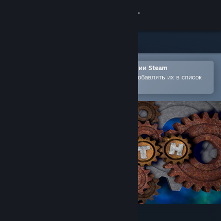
Войти
Магазин
Сообщество
Открыть в мобильном приложении Steam
Позволяет легко покупать игры и добавлять их в список
желаемого
Информация
Поддержка
Изменить язык
Скачать мобильное приложение Steam
Полная версия
Plith