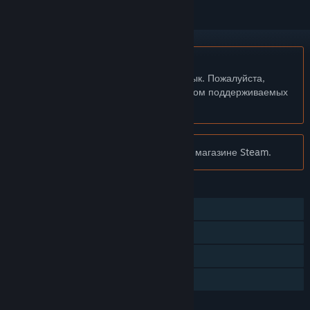
Не поддерживается русский язык
Этот продукт не поддерживает ваш язык. Пожалуйста,
перед покупкой ознакомьтесь со списком поддерживаемых
языков.
Внимание:
Plith больше не доступна в магазине Steam.
ФУНКЦИИ
Для одного игрока
Достижения Steam
Коллекционные карточки Steam
Семейный доступ