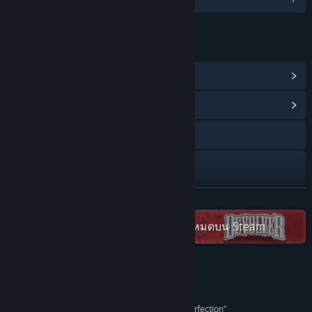
ลิงก์และข้อมูล
ดูรางวัลความสำเร็จบน Steam
(152)
ดูศูนย์กลางชุมชน
Bluesky
X
Instagram
อ่านเพิ่มเติม
YouTube
ตรวจดูชุดสะสม Devolver Digital ทั้งหมดบน Steam
Discord
ดูประวัติการอัปเดต
บทวิจารณ์
“Blends survival horror and turn-based RPG to perfection”