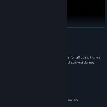
อ่านเพิ่มเติม
คำอธิบายเนื้อหาสำหรับผู้ใหญ่
การต่อสู้แบบผลัดกันเล่นสุดสร้างสรรค์
ปะทะกับเหล่าสิ่งมีชีวิตที่รังสรรค์ด้วยมือกว่า 150 แบบในการต่อสู้แบบ
ผู้พัฒนาอธิบายเนื้อหาในลักษณะนี้:
ผลัดกันเล่นที่ต้องคำนวณถึงระยะห่างระหว่างคุณกับคู่ต่อสู้ของคุณโดย
This Game contains content inappropriate for all ages: Horror
ระหว่างที่คุณใช้อาวุธประดิษฐ์เองและไอเทมต่างๆ ที่คุณเก็บได้ตามทาง
Scenes, Frequent Violence, and Gore are displayed during
เดินของอาคาร
gameplay.
ความต้องการระบบ
ขั้นต่ำ:
Windows 7 x64
ระบบปฏิบัติการ *:
Intel Core i5-2500 / AMD Phenom II X4 965
โปรเซสเซอร์:
แรม 8 GB
หน่วยความจำ: