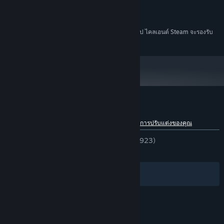
GeForce GTX 750 / Radeon RX 560X
กราฟิกส์:
พื้นที่ว่างที่พร้อมใช้งาน 1 GB
พื้นที่จัดเก็บข้อมูล:
ตั้งแต่วันที่ 1 มกราคม 2024 เวลาแปซิฟิก เป็นต้นไป ไคลเอนต์ Steam จะรองรับ
*
เฉพาะ Windows 10 และเวอร์ชันที่ใหม่กว่าเท่านั้น
ความงามสยองขวัญบนเรือนร่างอันไร้ที่ติ
เผชิญชะตากรรมสุดสยองของคุณในโลกที่บิดเบี้ยวพิสดารอันเต็มไปด้วย
เหล่าตัวละครที่ไม่เหมือนใคร และบางครั้งก็แสดงอาการวิปลาส โดยบาง
รายคุณสามารถชักชวนให้มาร่วมทีมและให้ที่พักปลอดภัยในอะพาร์ตเมน
บทวิจารณ์จากผู้ซื้อ Look Outside
ต์ของคุณได้ ขณะที่เรื่องลึกลับจะค่อยๆ คลี่คลาย
ดูการแจกแจงภาษา
เกี่ยวกับบทวิจารณ์จากผู้ใช้
การปรับแต่งของคุณ
ตลอดกาล:
แง่บวกเป็นอย่างยิ่ง
(98% จาก 12,923)
ล่าสุด:
แง่บวกเป็นอย่างยิ่ง
(97% จาก 537)
ตัวกรอง
ภาษาของคุณ
© Valve Corporation สงวนลิขสิทธิ์ เครื่องหมายการค้า