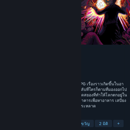
Look Outside
Francis Coulombe
ผู้พัฒนา
Devolver Digital
ผู้จัดจำหน่าย
วางจำหน่ายแล้ว
21 มี.ค. 2025
Look Outside คือเกมสยองขวัญเอาตัวรอด RPG เรื่องราวเกิดขึ้นในอา
คารอะพาร์ตเมนต์เดี่ยวแห่งหนึ่ง เหตุการณ์ลึกลับที่ใครก็ตามที่มองออกไป
นอกหน้าต่างจะกลายเป็นสัตว์ประหลาดน่าสยดสยองที่ทำให้โลกตกอยู่ใน
ความโกลาหลอย่างสิ้นเชิง ออกค้นหาของในอาคารเพื่อหาอาหาร เสบียง
และอาวุธไปพร้อมเผชิญกับเหล่าตัวละครสุดประหลาด
แท็ก
เกมสวมบทบาท
เอาชีวิตรอดแบบสยองขวัญ
2 มิติ
+