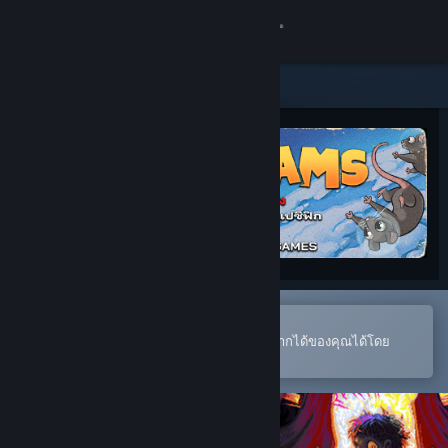
เข้าสู่ระบบ
ร้านค้า
ชุมชน
เกี่ยวกับ
ฝ่ายสนับสนุน
เปลี่ยนภาษา
เปิดในแอป Steam แบบพกพา
หากต้องการสั่งซื้อหรือเพิ่มลงในสิ่งที่อยากได้ของคุณได้โดย
รับแอป Steam แบบพกพา
สะดวก
ชมเว็บไซต์สำหรับเดสก์ท็อป