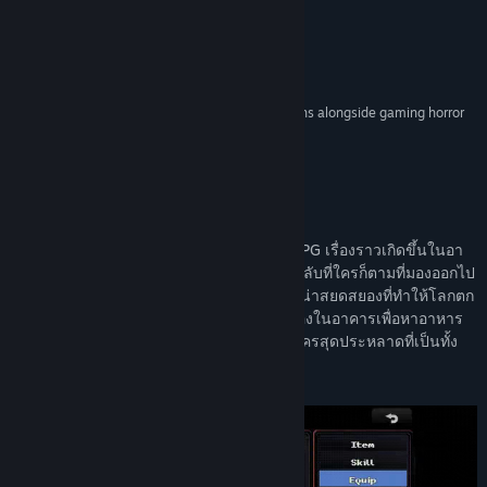
อ่านข่าวที่เกี่ยวข้อง
Highly Reccomended –
VICE
ดูกระดานสนทนา
“full of dread and morbid glee”
9/10 –
Shacknews
ค้นหากลุ่มชุมชน
“Look Outside deserves to feature in conversations alongside gaming horror
greats like Silent Hill 2 or Resident Evil.”
8/10 –
ชื่อ:
Look Outside
GAMINGbible
แนว:
ผจญภัย
,
เกมสวมบทบาท
วันวางจำหน่าย:
21 มี.ค. 2025
เกี่ยวกับเกมนี้
Look Outside คือเกมสยองขวัญเอาตัวรอด RPG เรื่องราวเกิดขึ้นในอา
คารอะพาร์ตเมนต์เดี่ยวแห่งหนึ่ง เหตุการณ์ลึกลับที่ใครก็ตามที่มองออกไป
นอกหน้าต่างจะกลายเป็นเหล่าสัตว์ประหลาดน่าสยดสยองที่ทำให้โลกตก
อยู่ในความโกลาหลอย่างสิ้นเชิง ออกค้นหาของในอาคารเพื่อหาอาหาร
เสบียง และอาวุธไปพร้อมเผชิญกับเหล่าตัวละครสุดประหลาดที่เป็นทั้ง
มนุษย์และอย่างอื่นที่ไม่ใช่มนุษย์