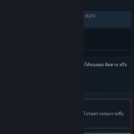
บทวิจารณ์
ตลอดกาล:
แง่บวกเป็นอย่างยิ่ง
(98% จาก 12,923)
ล่าสุด:
แง่บวกเป็นอย่างยิ่ง
(97% จาก 537)
เข้าสู่ระบบ
เพื่อเพิ่มผลิตภัณฑ์นี้ลงในสิ่งที่อยากได้ของคุณ ติดตาม หรือ
ทำเครื่องหมายเป็นถูกละเว้น
ไม่รองรับภาษาไทย
ผลิตภัณฑ์นี้ไม่รองรับภาษาท้องถิ่นของคุณ โปรดตรวจสอบรายชื่อ
ภาษาที่รองรับก่อนทำการสั่งซื้อ