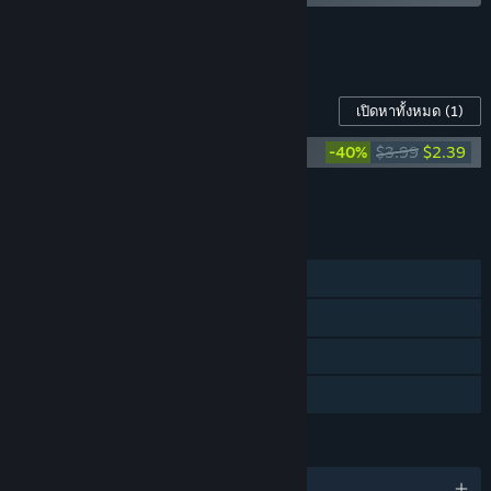
ดูชุดรวม 11 ทั้งหมด
เนื้อหาสำหรับเกมนี้
เปิดหาทั้งหมด
(1)
Look Outside Soundtrack
-40%
$3.99
$2.39
หยิบเนื้อหาทั้งหมดใส่รถเข็น
$2.39
คุณสมบัติ
ผู้เล่นคนเดียว
รางวัลความสำเร็จบน Steam
Steam Cloud
การแบ่งปันคลังครอบครัว
ภาษา
รองรับ 1 ภาษา