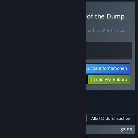
Look Outside x Kingdoms of the Dump
kaufen
BÜNDEL
(?)
Kaufen Sie dieses Bündel, um 10 % Rabatt auf alle 2 Artikel zu
erhalten!
Bündelinformationen
Ihr Preis:
-10%
In den Warenkorb
$26.98
Alle 11 Bündel anzeigen.
Inhalte für dieses Spiel
Alle
(1)
durchsuchen
Look Outside Soundtrack
$3.99