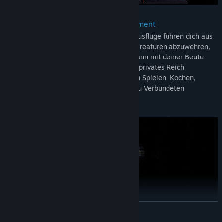
Survival-Horror & Ressourcenmanagement
Nervenaufreibende, sorgfältig geplante Ausflüge führen dich aus
deiner Wohnung heraus. Nun gilt es, die Kreaturen abzuwehren,
die im und um das Gebäude lauern, um dann mit deiner Beute
(und Antworten auf deine Fragen) in dein privates Reich
zurückzukehren. Hier erholst du dich beim Spielen, Kochen,
Werkeln oder einem Plausch mit deinen zu Verbündeten
gewordenen Nachbarn.
WEITERLESEN