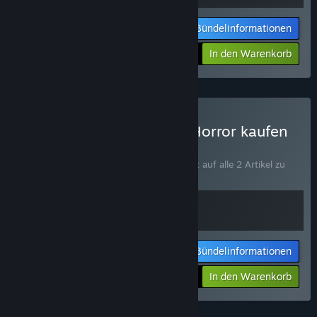
Bündelinformationen
Ihr Preis:
-10%
In den Warenkorb
$12.58
Look Outside x World of Horror kaufen
BÜNDEL
(?)
Kaufen Sie dieses Bündel, um 10 % Rabatt auf alle 2 Artikel zu
erhalten!
Bündelinformationen
Ihr Preis:
-10%
In den Warenkorb
$26.98