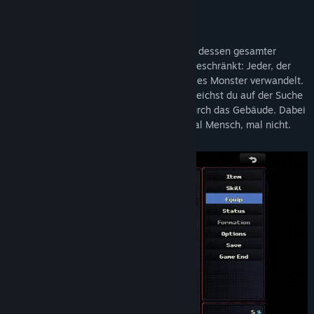
Veröffentlichung:
21. Mrz. 2025
Infos zum Spiel
Look Outside ist ein Survival-Horror-RPG, dessen gesamter
Kosmos sich auf ein einziges Mietshaus beschränkt: Jeder, der
aus dem Fenster sieht, wird in ein groteskes Monster verwandelt.
Während die Welt im Chaos versinkt, schleichst du auf der Suche
nach Nahrung, Ausrüstung und Waffen durch das Gebäude. Dabei
begegnest du manch bizarrer Gestalt – mal Mensch, mal nicht.