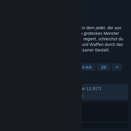
Entwickler
Francis Coulombe
Publisher
Devolver Digital
Veröffentlichung
21. Mrz. 2025
Look Outside ist ein Survival-Horror-RPG in dem jeder, der aus
dem Fenster des Mietshauses sieht, in ein groteskes Monster
verwandelt wird. Während draußen Chaos regiert, schleichst du
auf der Suche nach Nahrung, Ausrüstung und Waffen durch das
Gebäude – und begegnest dabei manch bizarrer Gestalt.
TAGS
Rollenspiel
Survival-Horror
Pixel-Art
2D
+
REZENSIONEN
KEIN ZEITLIMIT:
Äußerst positiv
(98 % von 12,917)
NEUESTE:
Äußerst positiv
(97 % von 531)