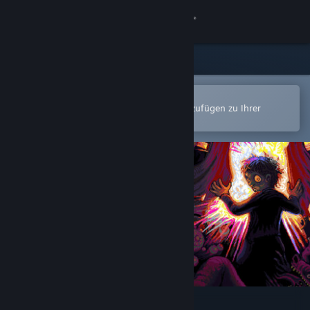
Anmelden
Shop
Community
In der Steam-Mobile-App öffnen
Zum einfachen Kauf oder zum Hinzufügen zu Ihrer
Wunschliste.
Info
Support
Sprache ändern
Steam-Mobile-App herunterladen
Desktopversion anzeigen
Look Outside