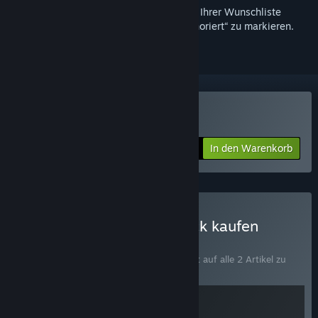
Melden Sie sich an
, um dieses Produkt zu Ihrer Wunschliste
hinzuzufügen, zu abonnieren oder als „Ignoriert“ zu markieren.
Look Outside kaufen
In den Warenkorb
$9.99
Look Outside + Soundtrack kaufen
BÜNDEL
(?)
Kaufen Sie dieses Bündel, um 10 % Rabatt auf alle 2 Artikel zu
erhalten!