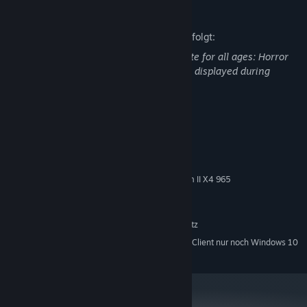
Beschreibung nicht jugendfreier Inhalte
Der Entwickler beschreibt die Inhalte wie folgt:
Einfallsreiches rundenbasiertes Kampfsystem
This Game contains content inappropriate for all ages: Horror
In rundenbasierten Kämpfen triffst du auf über 150 detailreich
Scenes, Frequent Violence, and Gore are displayed during
gestaltete Kreaturen. Der Abstand zu deinen Gegnern ist
gameplay.
entscheidend für Erfolg oder Misserfolg. Du verteidigst dich mit
improvisierten Waffen und Fundstücken aus den Hausfluren.
Systemanforderungen
MINDESTANFORDERUNGEN:
Windows 7 x64
BETRIEBSSYSTEM *:
Intel Core i5-2500 / AMD Phenom II X4 965
PROZESSOR:
8 GB RAM
ARBEITSSPEICHER:
GeForce GTX 750 / Radeon RX 560X
GRAFIK:
1 GB verfügbarer Speicherplatz
SPEICHERPLATZ:
Ab dem 1. Januar 2024 unterstützt der Steam-Client nur noch Windows 10
*
und neuere Versionen.