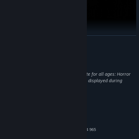
더 보기
독창적인 턴제 전투
성인 콘텐츠 설명
인간 그래픽 디자이너가 창조한 150종 이상의 크리처가 등장하는 턴
제 전투에서는 적과의 거리가 중요한 요소로 작용합니다. 아파트 건물
개발자의 콘텐츠 설명:
을 돌아다니며 수집한 무기나 급조한 무기를 휘두르며 적을 물리치세
This Game contains content inappropriate for all ages: Horror
요!
Scenes, Frequent Violence, and Gore are displayed during
gameplay.
시스템 요구 사항
최소:
Windows 7 x64
운영 체제 *:
Intel Core i5-2500 / AMD Phenom II X4 965
프로세서:
8 GB RAM
메모리: