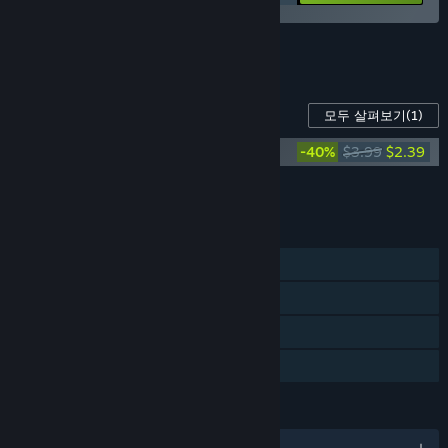
꾸러미 12개를 모두 확인하세요.
이 게임의 콘텐츠
모두 살펴보기
(1)
Look Outside Soundtrack
-40%
$3.99
$2.39
모든 DLC를 장바구니에 담기
$2.39
기능
싱글 플레이어
Steam 도전 과제
Steam Cloud
가족 공유
언어