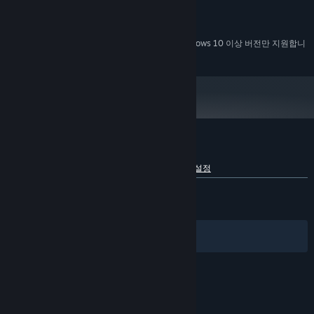
GeForce GTX 750 / Radeon RX 560X
그래픽:
1 GB 사용 가능 공간
저장 공간:
2024년 1월 1일부터 Steam 클라이언트는 Windows 10 이상 버전만 지원합니
*
다.
완벽한 바디 호러의 미학
기이한 세계에서 기괴한 운명을 맞이하세요. 이곳은 비정상적이며 때
로는 정신 나간 듯한 이들로 들끓는 곳입니다. 하지만 그중에는 의문
이 풀려나가는 동안 아파트 내의 안전한 피난처를 제공하며, 때로는
영입할 수도 있습니다.
Look Outside에 대한 사용자 평가
언어별 세부 정보 보기
사용자 평가 정보
환경 설정
한국어 평가
매우 긍정적
(97%/258)
최신순:
압도적으로 긍정적
(97%/524)
필터
내 언어
© Valve Corporation. 모든 권리 보유. 모든 상표는 미국