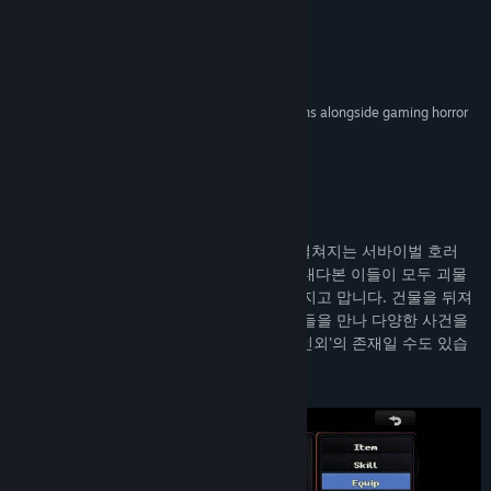
관련 뉴스 보기
Highly Reccomended –
VICE
토론장 보기
“full of dread and morbid glee”
9/10 –
Shacknews
커뮤니티 그룹 찾기
“Look Outside deserves to feature in conversations alongside gaming horror
greats like Silent Hill 2 or Resident Evil.”
8/10 –
GAMINGbible
제목:
Look Outside
장르:
어드벤처
,
RPG
출시일:
2025년 3월 21일
게임 정보
Look Outside는 한 동의 아파트 건물에서 펼쳐지는 서바이벌 호러
RPG입니다. 어떤 의문의 사건으로, 창밖을 내다본 이들이 모두 괴물
로 변해 버리며, 세상은 미증유의 혼란에 빠지고 맙니다. 건물을 뒤져
식량과 보급품, 무기를 찾아내며, 수상한 이들을 만나 다양한 사건을
해결하세요. 참, 그들은 인간일 수도 있고, '인외'의 존재일 수도 있습
니다.