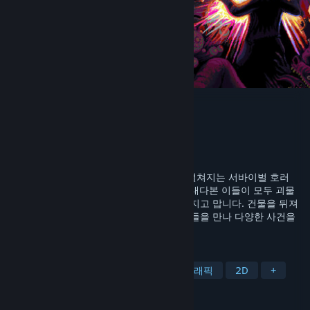
Look Outside
개발자
Francis Coulombe
배급사
Devolver Digital
출시일
2025년 3월 21일
Look Outside는 한 동의 아파트 건물에서 펼쳐지는 서바이벌 호러
RPG입니다. 어떤 의문의 사건으로, 창밖을 내다본 이들이 모두 괴물
로 변해 버리며, 세상은 미증유의 혼란에 빠지고 맙니다. 건물을 뒤져
식량과 보급품, 무기를 찾아내며, 수상한 이들을 만나 다양한 사건을
해결하세요.
태그
RPG
생존 공포
공포
픽셀 그래픽
2D
+
평가