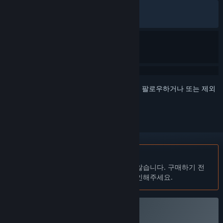
한국어 평가
매우 긍정적
(97%/258)
최신순:
압도적으로 긍정적
(97%/524)
로그인
하셔서 게임을 찜 목록에 추가하거나, 팔로우하거나 또는 제외
로 지정하세요.
한국어(을)를 지원하지 않습니다
이 제품은 귀하의 로컬 언어를 지원하지 않습니다. 구매하기 전
에 아래에 있는 지원하는 언어 목록을 확인해주세요.
Look Outside 구매