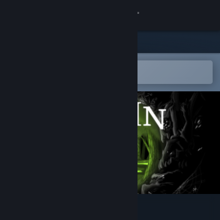
Kirjaudu sisään
Kauppa
Yhteisö
Avaa Steam-mobiilisovelluksessa
Helppo ostaa tai lisätä toivelistalle
Tietoa
Tuki
Vaihda kieli
Hanki Steam-mobiilisovellus
Näytä työpöytäsivusto
Schein