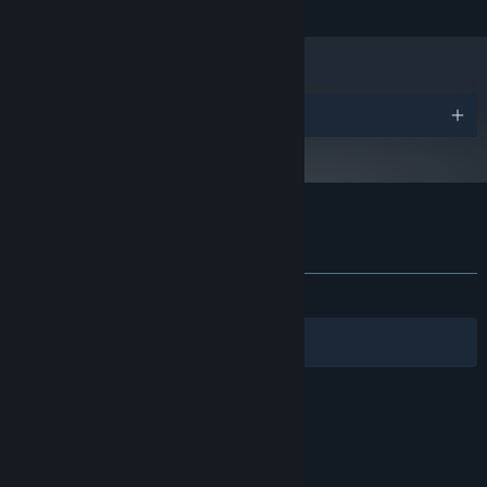
uudempia versioita.
Palkinnot
Sovelluksen Schein arvostelut
Tietoa käyttäjäarvosteluista
Asetukset
YHTEENSÄ:
Vaihteleva
(69 % / 109)
Suodattimet
Omat kielet
© Valve Corporation. Kaikki oikeudet pidätetään.
Kaikki tavaramerkit ovat omistajiensa omaisuutta
Yhdysvalloissa ja kaikkialla maailmassa.
Tietosuojakäytäntö
|
Juridiset tiedot
|