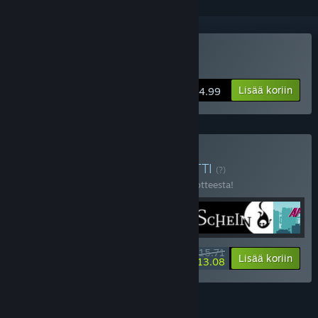
Osta Schein
Lisää koriin
$4.99
Osta 2D Platformers
PAKETTI
(?)
Osta tämä paketti säästääksesi 25 % 5 tuotteesta!
$15.71
-25%
-17%
Paketin tiedot
Lisää koriin
$13.08
OMINAISUUDET