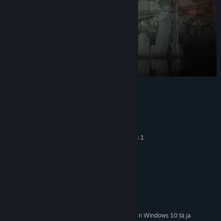
Järjestelmävaatimukset
VÄHINTÄÄN:
Windows Vista, 7, 8, 8.1
KÄYTTÖJÄRJESTELMÄ *:
1.6 GHz
SUORITIN:
768 MB RAM
MUISTI:
256 MB SM3 DirectX 9.0c
GRAFIIKKA:
Versio 9.0c
DIRECTX:
1126 MB kiintolevytilaa
TALLENNUS:
Full controller support
LISÄTIETOJA:
1.1.24 alkaen Steam-asiakasohjelma tukee vain Windows 10:tä ja
*