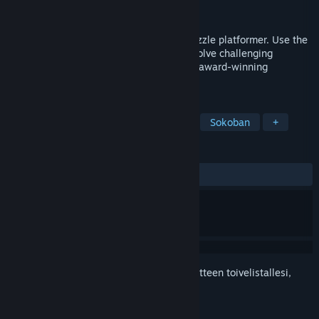
Kehittäjä
Zeppelin Studio
Julkaistu
9.10.2014
Schein is a 2D precision side-scrolling puzzle platformer. Use the
magic of light to explore hidden worlds, solve challenging
puzzles, and defeat deadly beasts in this award-winning
atmospheric action-adventure game.
TUNNISTEET
Tarkkuushyppely
Sivulta kuvattu
Sokoban
+
ARVOSTELUT
YHTEENSÄ:
Vaihteleva
(69 % / 109)
Kirjautumalla sisään
voit lisätä tämän tuotteen toivelistallesi,
seurata sitä tai merkitä sen ohitetuksi