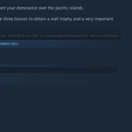
nsert your dominance over the pacific islands.
he three bosses to obtain a wall trophy and a very important
our friends from the in-game leaderboards for whose the best
AMINI OKU
ay as Female or Male. Change your game difficulty. Play split-
Create your own custom
l tree, rock, and creature to create the adventure island you