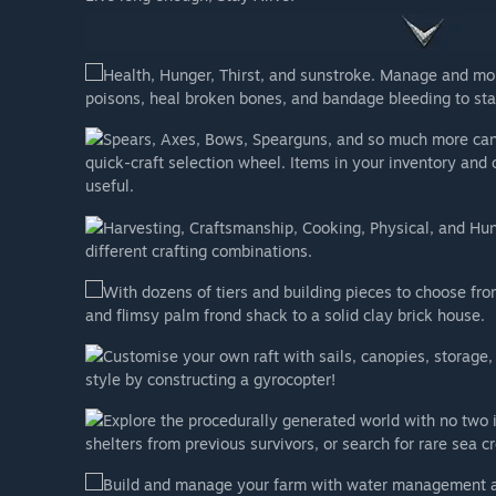
Health, Hunger, Thirst, and sunstroke. Manage and moni
poisons, heal broken bones, and bandage bleeding to sta
Spears, Axes, Bows, Spearguns, and so much more can a
quick-craft selection wheel. Items in your inventory and
useful.
Harvesting, Craftsmanship, Cooking, Physical, and Hunt
different crafting combinations.
With dozens of tiers and building pieces to choose f
and flimsy palm frond shack to a solid clay brick house.
Customise your own raft with sails, canopies, storage, a
style by constructing a gyrocopter!
Explore the procedurally generated world with no two
shelters from previous survivors, or search for rare sea c
Build and manage your farm with water management a