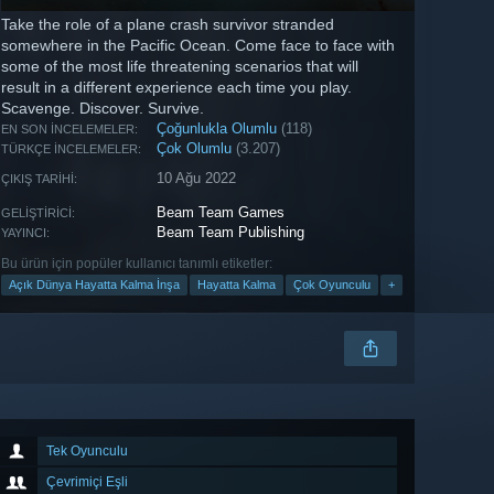
Take the role of a plane crash survivor stranded
somewhere in the Pacific Ocean. Come face to face with
some of the most life threatening scenarios that will
result in a different experience each time you play.
Scavenge. Discover. Survive.
Çoğunlukla Olumlu
(118)
EN SON İNCELEMELER:
Çok Olumlu
(3.207)
TÜRKÇE İNCELEMELER:
10 Ağu 2022
ÇIKIŞ TARIHI:
Beam Team Games
GELIŞTIRICI:
Beam Team Publishing
YAYINCI:
Bu ürün için popüler kullanıcı tanımlı etiketler:
Açık Dünya Hayatta Kalma İnşa
Hayatta Kalma
Çok Oyunculu
+
Tek Oyunculu
Çevrimiçi Eşli