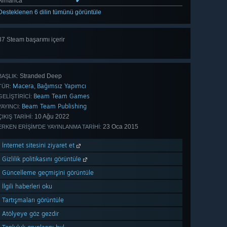
Almanca
✔
Desteklenen 6 dilin tümünü görüntüle
37 Steam başarımı içerir
Tümünü
gör 37
Stranded Deep
BAŞLIK:
Macera
Bağımsız Yapımcı
,
TÜR:
Beam Team Games
GELIŞTIRICI:
Beam Team Publishing
YAYINCI:
10 Ağu 2022
ÇIKIŞ TARIHI:
23 Oca 2015
ERKEN ERIŞIM'DE YAYINLANMA TARIHI:
İnternet sitesini ziyaret et
Gizlilik politikasını görüntüle
Güncelleme geçmişini görüntüle
İlgili haberleri oku
Tartışmaları görüntüle
Atölyeye göz gezdir