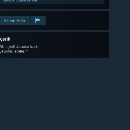
Topluluk gruplarını bul
Sitene Ekle
İçerik
Etkileşimli Unsurlar İçerir
Çevrimiçi etkileşim