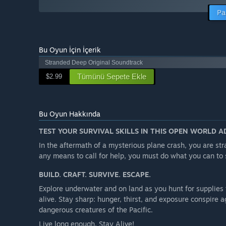
Pa
Bu Oyun İçin İçerik
Stranded Deep Original Soundtrack
Tümünü Sepete Ekle
$2.99
Bu Oyun Hakkında
TEST YOUR SURVIVAL SKILLS IN THIS OPEN WORLD 
In the aftermath of a mysterious plane crash, you are st
any means to call for help, you must do what you can to 
BUILD. CRAFT. SURVIVE. ESCAPE.
Explore underwater and on land as you hunt for supplies t
alive. Stay sharp: hunger, thirst, and exposure conspire
dangerous creatures of the Pacific.
Live long enough, Stay Alive!