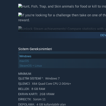
Hunt, Fish, Trap, and Skin animals for food or kill to i
If you’re looking for a challenge then take on one of t
reward.
Unlock Steam achievements! Compare statistics with y
survivor.
DEV
Play online or split screen co-op modes!
Sistem Gereksinimleri
Customise your world through the map island editor. Pl
screen co-op, and so much more!
Windows
macOS
SteamOS + Linux
MINIMUM:
Windows 7
İŞLETIM SISTEMI *:
X64 Quad Core CPU 2.0GHz+
İŞLEMCI:
8 GB RAM
BELLEK:
2GB VRAM
EKRAN KARTI:
island and add it to your survival world!
Sürüm 11
DIRECTX:
Hand sculpt the terrain and manually place each individua
4 GB kullanılabilir alan
DEPOLAMA: