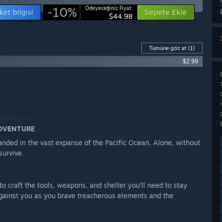
-10%
Ödeyeceğiniz Fiyat:
ket bilgisi
Sepete Ekle
$44.98
Tümüne göz at
(1)
$2.99
ADVENTURE
randed in the vast expanse of the Pacific Ocean. Alone, without
survive.
o craft the tools, weapons, and shelter you’ll need to stay
 against you as you brave treacherous elements and the