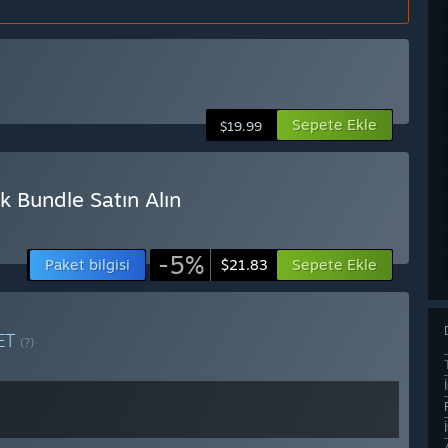
Sepete Ekle
$19.99
 Bundle Satın Alın
-5%
Paket bilgisi
Sepete Ekle
$21.83
ET
(?)