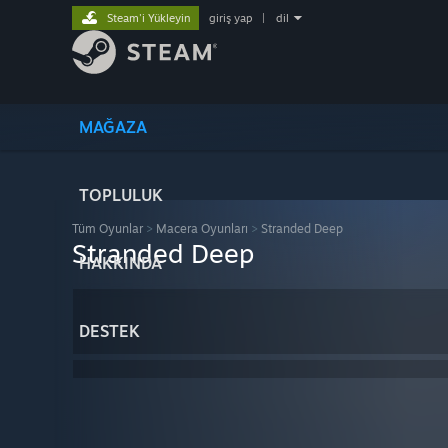
Steam'i Yükleyin
giriş yap
|
dil
MAĞAZA
TOPLULUK
Tüm Oyunlar
>
Macera Oyunları
>
Stranded Deep
Stranded Deep
HAKKINDA
DESTEK