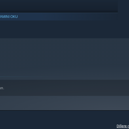
AMINI OKU
e üstünü destekleyecektir.
ın.
Dillere 