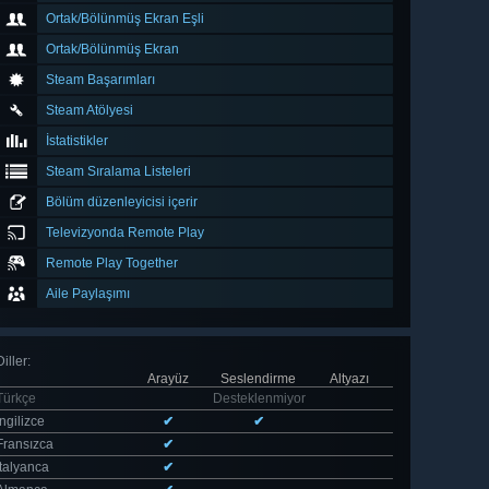
Ortak/Bölünmüş Ekran Eşli
Ortak/Bölünmüş Ekran
Steam Başarımları
Steam Atölyesi
İstatistikler
Steam Sıralama Listeleri
Bölüm düzenleyicisi içerir
Televizyonda Remote Play
Remote Play Together
Aile Paylaşımı
Diller
:
Arayüz
Seslendirme
Altyazı
Türkçe
Desteklenmiyor
İngilizce
✔
✔
Fransızca
✔
İtalyanca
✔