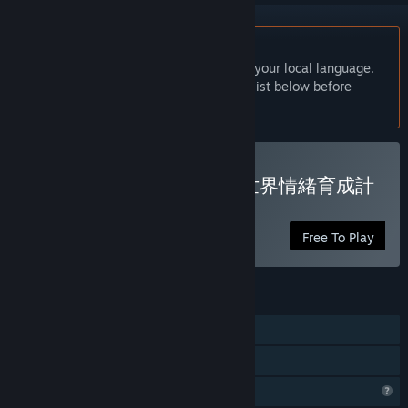
English language not supported
This product does not have support for your local language.
Please review the supported language list below before
purchasing
Play project canvas 〜ヰ世界情緒育成計
画〜
Free To Play
FEATURES
Single-player
Family Sharing
Profile Features Limited