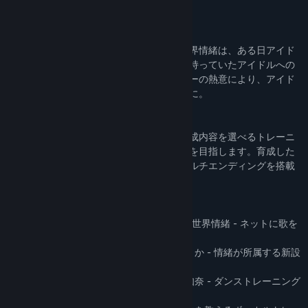
成アドベンチャーゲームです。
ストーリー
インターネット上に歌を投稿していたヰ世界情緒は、ある日アイド
ル事務所からスカウトされる。情緒が元々持っていたアイドルへの
ぼんやりとした憧れと、担当プロデューサーの熱意により、アイド
ルデビューへ向けてレッスンを始めることに。
システム
フルボイスで展開されるストーリーと、育成内容を選べるトレーニ
ングを繰り返し、アイドルデビューの成功を目指します。育成した
能力に応じてエンディングが分岐する、マルチエンディングを搭載
しています。
キャラクター
ヰ世界情緒［いせかいじょうちょ］CV：ヰ世界情緒 - ネットに歌を
投稿していた、歌が好きなごく普通の少女
長谷部瑠璃［はせべ るり］CV：のはらゆうか - 情緒が所属する新設
アイドル事務所の社長
舞川レイナ［まいかわ れいな］CV：北原知奈 - ダンストレーニング
を担当するダンストレーナー