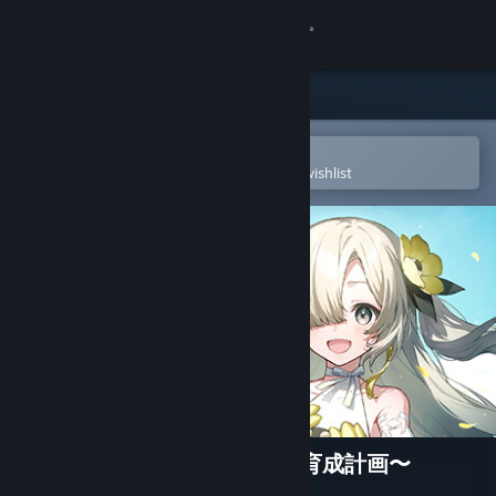
Sign in
Store
Community
Open in the Steam Mobile App
To easily purchase or add to your wishlist
About
Support
Change language
Get the Steam Mobile App
View desktop website
project canvas 〜ヰ世界情緒育成計画〜