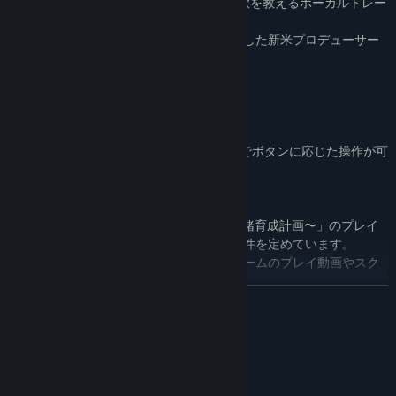
歌方咲［うたかた さき］CV：丹花リン - 歌を教えるボーカルトレー
ナー
主人公 - 念願叶ってアイドル事務所に就職した新米プロデューサー
操作方法
左クリック/Enter - 次のページ
右クリック/Space - ウィンドウ非表示
Ctrl - スキップ
AUTO, SAVE等の各種ボタン - 左クリックでボタンに応じた操作が可
能
【動画・画像投稿に関するガイドライン】
Steamゲーム「project canvas 〜ヰ世界情緒育成計画〜」のプレイ
動画をインターネット上に投稿する際の条件を定めています。
以下の事項を守っていただくことで、本ゲームのプレイ動画やスク
リーンショットを投稿することができます。
READ MORE
・本ゲームの内容を正しく把握することを妨げる過度な編集や加工
はしないこと。
System Requirements
・営利目的での投稿を行わないこと。ただし、投稿した動画配信サ
イト上のシステムを用いた収益化については、本ガイドラインの解
MINIMUM:
釈に限り、営利目的とはみなしません。
Windows 10, 11
OS: