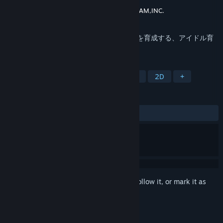
Developer
ENTERGRAM,INC.
Publisher
KAMITSUBAKI STUDIO
,
ENTERGRAM,INC.
Released
Apr 1, 2024
アイドルプロデューサーとしてヰ世界情緒を育成する、アイドル育
成ADVです。
TAGS
Adventure
Casual
Visual Novel
2D
+
REVIEWS
ALL TIME:
Very Positive
(99% of 481)
Sign in
to add this item to your wishlist, follow it, or mark it as
ignored