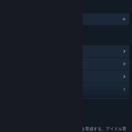
LANGUAGES
3 supported languages
LINKS & INFO
View Community Hub
View update history
Read related news
View discussions
Find Community Groups
READ MORE
Title:
project canvas 〜ヰ世界情緒育成計画〜
About This Game
Genre:
Adventure
,
Casual
,
Free To Play
Release Date:
Apr 1, 2024
アイドルプロデューサーとしてヰ世界情緒を育成する、アイドル育