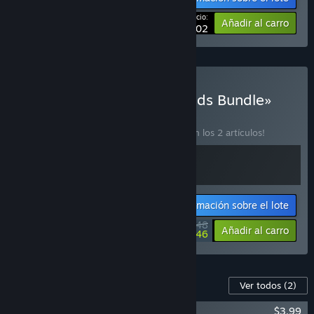
Tu precio:
-15%
Añadir al carro
$28.02
Comprar «Colonizing Worlds Bundle»
LOTE
(?)
¡Compra este lote para ahorrar un 15 % en los 2 artículos!
Información sobre el lote
$42.48
-15%
-33%
Añadir al carro
$28.46
Contenido para este juego
Ver todos
(2)
Imagine Earth Soundtrack
$3.99