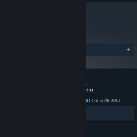
Requiere un procesador y un sistema operativo de 64
bits
metacritic
78
Leer las reseñas
Premios
Aliados, amenazas y enemigos
Espere amenazas como asteroides, tormentas, incendios
forestales, volcanes y el aumento del nivel del mar. Defiéndase
contra ladrones espaciales e invasiones de extraterrestres.
Reseñas de usuarios para «Imagine Earth»
Coexista y comercie con nativos, comerciantes y colonias
Acerca de las reseñas de usuarios
Tus preferencias
adversarias.
DESDE EL PRINCIPIO:
Mayormente positivas
(79 % de 806)
Filtros
Tus idiomas