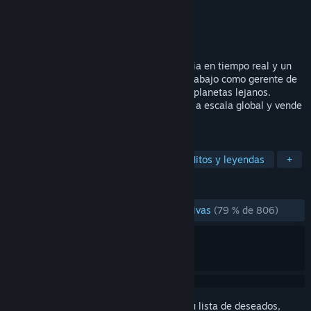
Desarrollador
Serious Bros.
Editor
Serious Bros.
Lanzado el
25 MAY 2021
Imagine Earth es una simulación planetaria en tiempo real y un
juego de estrategia de construcción. Su trabajo como gerente de
una colonia espacial es explorar y poblar planetas lejanos.
Construye colonias prósperas y rentables a escala global y vende
recursos y bienes por el espacio.
ETIQUETAS
Naturaleza
De arriba a abajo
Mitos y leyendas
+
RESEÑAS
DESDE EL PRINCIPIO:
Mayormente positivas
(79 % de 806)
Inicia sesión
para añadir este artículo a tu lista de deseados,