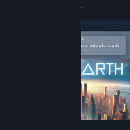
Iniciar sesión
Tienda
Comunidad
Abrir en la aplicación Steam Mobile
para comprar o añadir contenido fácilmente a tu lista de
deseados
Acerca de
Soporte
Cambiar idioma
Descargar Steam Mobile
Ver versión clásica
Imagine Earth