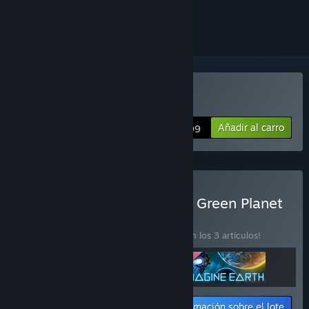
seguirlo o marcarlo como ignorado.
Comprar «Imagine Earth»
Añadir al carro
$24.99
Comprar «Imagine Earth - Green Planet
Bundle»
LOTE
(?)
¡Compra este lote para ahorrar un 15 % en los 3 artículos!
Información sobre el lote