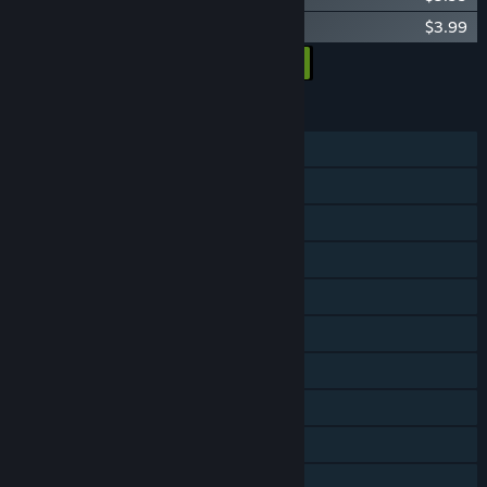
Imagine Earth - Galaxies
$3.99
Añadir todos los DLC al carro
$7.98
CARACTERÍSTICAS
Un jugador
Logros de Steam
Cromos de Steam
Subtítulos disponibles
Steam Workshop
Steam Cloud
Tablas de clasificación de Steam
Incluye editor de niveles
Remote Play en TV
Préstamo familiar