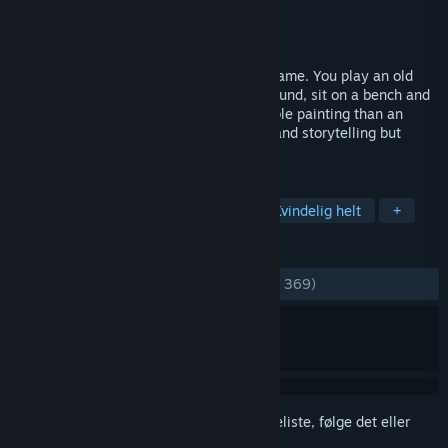
Udvikler
Tale of Tales
Udgiver
Tale of Tales
Udgivet
21. mar. 2008
The Graveyard is a very short computer game. You play an old
lady who visits a graveyard. You walk around, sit on a bench and
listen to a song. It's more like an explorable painting than an
actual game. An experiment with poetry and storytelling but
without words.
TAGS
Gangsimulator
Indie
Kort
Kvindelig helt
+
ANMELDELSER
GENNEM TIDERNE:
Blandede
(62% ud af 369)
Log på
for at føje dette emne til din ønskeliste, følge det eller
markere det som ignoreret