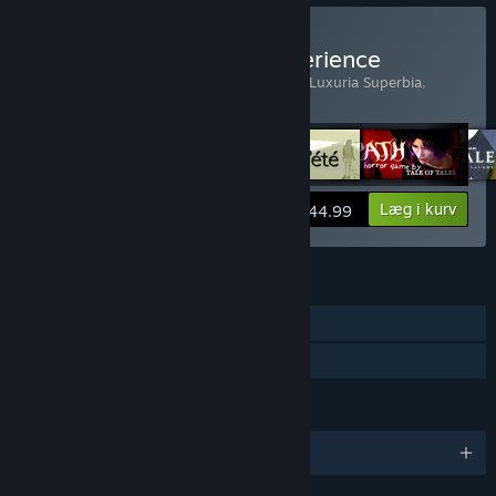
Køb The Tale of Tales Experience
Indeholder 6 emner:
Bientôt l'été
,
Fatale
,
Luxuria Superbia
,
Sunset
,
The Graveyard
,
The Path
Vis oplysninger
Læg i kurv
$44.99
FUNKTIONER
Singleplayer
Familiedeling
SPROG
Engelsk