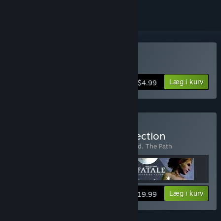
Køb The Graveyard
Læg i kurv
$4.99
Køb The Tale of Tales Collection
Indeholder 3 emner:
Fatale
,
The Graveyard
,
The Path
Vis oplysninger
Læg i kurv
$19.99