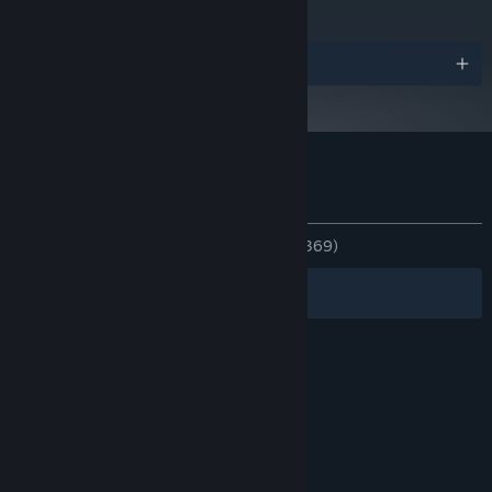
Priser
Kundeanmeldelser for The Graveyard
Om brugeranmeldelser
Dine præferencer
GENNEM TIDERNE:
Blandede
(62% ud af 369)
Filtre
Dine sprog