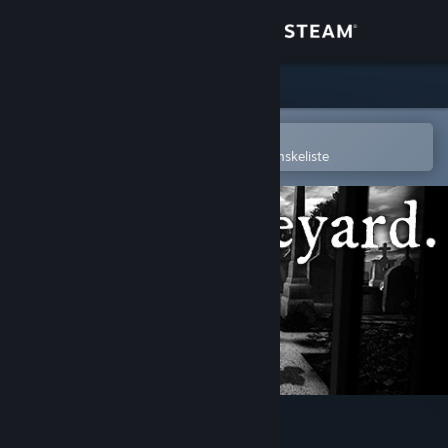
Log på
Butik
Fællesskab
Åbn i Steam-mobilappen
for nemt at købe og tilføje til din ønskeliste
Om
Support
Skift sprog
Hent Steam-mobilappen
Vis desktop-webside
The Graveyard