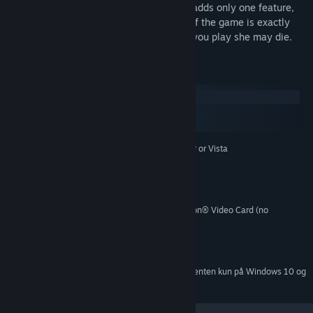
Buying the full version of The Graveyard adds only one feature,
the possibility of death. The full version of the game is exactly
the same as the trial, except, every time you play she may die.
Systemkrav
Windows
macOS
SteamOS + Linux
Microsoft® Windows® XP or Vista
OPERATING SYSTEM:
1.5 Ghz
PROCESSOR:
256 MB
MEMORY:
50 MB
HARD DISK SPACE:
NVIDIA® GeForce™ or ATI™ Radeon® Video Card (no
VIDEO CARD:
integrated graphics)
Any sound
SOUND:
9.0c
DIRECTX® VERSION:
Fra den 1. januar 2024 understøttes Steam-klienten kun på Windows 10 og
*
senere udgaver.