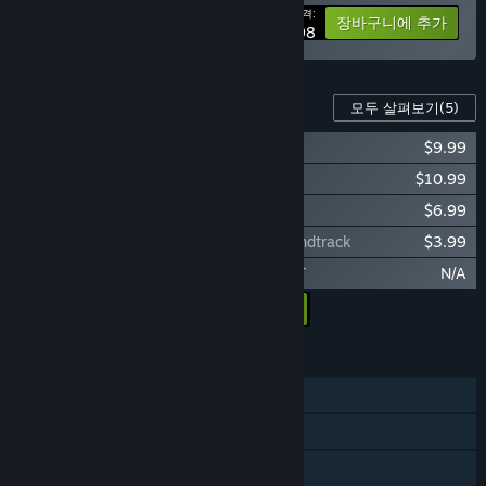
가격:
-20%
꾸러미 정보
장바구니에 추가
$43.98
이 게임의 콘텐츠
모두 살펴보기
(5)
RUNNING WITH RIFLES: PACIFIC
$9.99
RUNNING WITH RIFLES: EDELWEISS
$10.99
RUNNING WITH RIFLES: Veteran Pack
$6.99
RUNNING WITH RIFLES: EDELWEISS Soundtrack
$3.99
RUNNING WITH RIFLES: EASTERN FRONT
N/A
모든 DLC를 장바구니에 담기
$31.96
기능
싱글 플레이어
온라인 PvP
LAN PvP