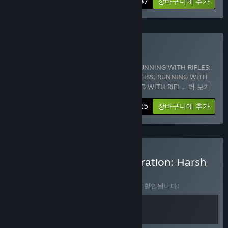
-10%
꾸러미 정보
$32.37
장바구니에 추가
RWR Supporter 구매
5개 항목 포함:
RUNNING WITH RIFLES
,
RUNNING WITH RIFLES:
PACIFIC
,
RUNNING WITH RIFLES: EDELWEISS
,
RUNNING WITH
RIFLES: EDELWEISS Soundtrack
,
RUNNING WITH RIFL
…
더 보기
-10%
꾸러미 정보
$42.25
장바구니에 추가
Running with Rifles & Operation: Harsh
Doorstop 구매
꾸러미
(?)
이 꾸러미를 구매하면 제품 2개가 모두 20% 할인됩니다!