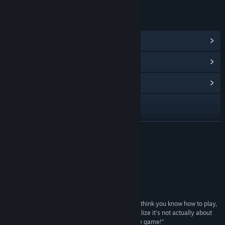
링크 및 정보
Steam 도전 과제 보기
(45)
포인트 상점 아이템 보기
(11)
커뮤니티 허브 보기
웹사이트 방문
Facebook
더 보기
X
평가
YouTube
“Average community rating”
9.5/10 –
Desura
Discord
“Running with Rifles is the kind of game that you think you know how to play,
TikTok
but after you die a dozen times in a row you'll realize it's not actually about
running around with rifles. [...] This ain't no arcade game!”