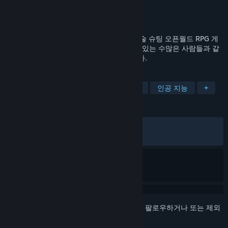
개발자
Osumia Games
배급사
Osumia Games
출시일
2015년 4월 2일
RUNNING WITH RIFLES 은 탑뷰 형식의 전술 슈팅 오픈월드 RPG 게
임입니다. RWR에서 당신은, 당신의 주위에 있는 수많은 사람들과 같
이, 평범한 군인으로서 군에 합류하게 됩니다.
태그
탑다운 슈팅
액션
전술
군사
인공 지능
+
평가
전체:
매우 긍정적
(88%/14,632)
최신순:
매우 긍정적
(90%/51)
로그인
하셔서 게임을 찜 목록에 추가하거나, 팔로우하거나 또는 제외
로 지정하세요.