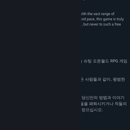
Co-Optimus
매뉴얼 보기
“This game stands out as a truly iconic shooter. With the vast range of
업데이트 기록 보기
gameplay aspects as well as the addictive style and pace, this game is truly
one of a kind. War games have been done before, but never to such a free
and open extent.”
관련 뉴스 보기
10/10 –
TheSmilingArsonist @ Desura
토론장 보기
게임 정보
창작마당 방문
RUNNING WITH RIFLES은 탑뷰 형식의 전술 슈팅 오픈월드 RPG 게임
입니다.
커뮤니티 그룹 찾기
RWR에서 당신은, 당신의 주위에 있는 수많은 사람들과 같이, 평범한
제목:
RUNNING WITH RIFLES
군인으로서 군에 합류하게 됩니다.
장르:
액션
,
인디
출시일:
2015년 4월 2일
오픈월드의 게임 방식은 당신이 캠페인에서 당신만의 방법과 이야기
를 만들어갈 수 있습니다. 전우들과 함께 적들을 패퇴시키거나 적들의
후방에 침투하여 적들을 교란하고 전리품을 얻으십시오.