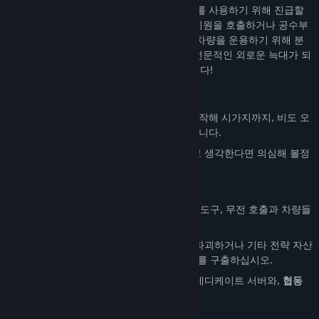
당신은 경험치를 쌓아서, 고위 지휘권, 장비를 사용하기 위해 진급할
수 있습니다. 상황이 긴박해지면 포병대의 지원을 호출하거나 공수부
대 증원을 호출하십시오! 보트, 전차와 장갑차량을 운용하기 위해 분
대원과 함께하거나, 아니면 당신이 원했던 전문적인 외로운 늑대가 되
십시오. 이것은 전적으로 당신에게 달렸습니다!
주요 특징
수많은 지역을 탐험하십시오.
참호부터시작해 시가지까지, 비도 오
지않는 사막에서 눈이오는 협곡까지 있습니다.
신생 AI
이들은 당신이 스스로 똑똑하다고 생각한다면 의심해 볼정
도입니다.
현실적인
엄폐 시스템
수십 개의 다양한 화기, 지원 및 엄폐물과 도구, 무전 호출과 차량들
이 있습니다.
쉴틈없이 주어지는 부가 목표: 무전탑을 파괴하거나 기타 전략 자산
을 파괴하고, 화물 트럭을 훔치거나, 포로를 구출하십시오.
40명 이상의
멀티플레이를
지원합니다, 데디케이트 서버와,
협동
전, 경쟁전, 경쟁협동전을 지원합니다.
말풍선들!