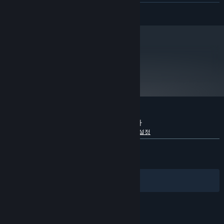
will run fine for you.
더 보기
권장:
Windows 10
운영 체제:
2.4 GHz Dual Core
프로세서:
4 GB RAM
메모리:
metacritic
초고속 인터넷 연결
네트워크:
78
게임 비평
2024년 1월 1일부터 Steam 클라이언트는 Windows 10 이상 버전만 지원합니
*
다.
RUNNING WITH RIFLES에 대한 사용자 평가
언어별 세부 정보 보기
사용자 평가 정보
환경 설정
전체:
매우 긍정적
(88%/14,632)
최신순:
매우 긍정적
(90%/51)
필터
내 언어