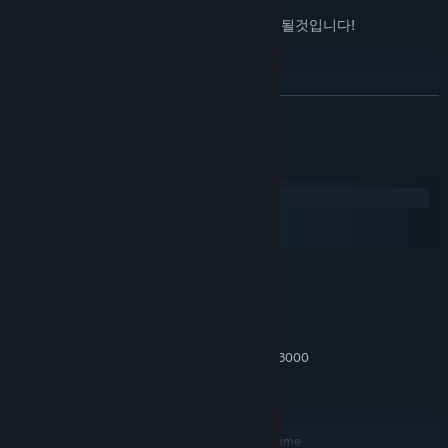
많고,
많은
죽음과 실패, 당신또한 맛보게 될것입니다!
...그리고,
창작마당 모드
!
더 보기
시스템 요구 사항
Windows
macOS
SteamOS + Linux
최소:
Windows XP
운영 체제 *:
1.6 GHz Dual Core
프로세서:
2 GB RAM
메모리:
NVidia Geforce 6600, ATI x800, Intel HD3000
그래픽:
or equivalent with 256MB VRAM
버전 9.0c
DIRECTX:
2 GB 사용 가능 공간
저장 공간:
Try out the latest demo to see if the game
추가 사항: