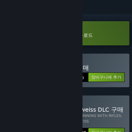
RUNNING WITH RIFLES Demo 다운로드
RUNNING WITH RIFLES 구매
장바구니에 추가
$14.99
RWR + Pacific DLC + Edelweiss DLC 구매
3개 항목 포함:
RUNNING WITH RIFLES
,
RUNNING WITH RIFLES:
PACIFIC
,
RUNNING WITH RIFLES: EDELWEISS