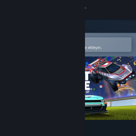
Giriş yap
Mağaza
Topluluk
Steam mobil uygulamasında aç
Kolayca satın alın veya istek listenize ekleyin.
Hakkında
Destek
Dili değiştir
Steam mobil uygulamasını yükle
Masaüstü internet sitesini görüntüle
Rocket League®