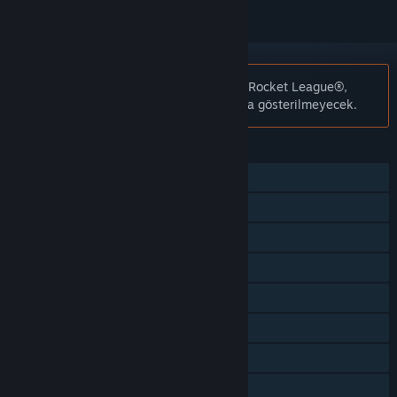
Bildiri:
Yayıncının talebi doğrultusunda Rocket League®,
artık Steam mağazasında ve aramalarda gösterilmeyecek.
ÖZELLIKLER
Tek Oyunculu
Çevrimiçi PvP
Ortak/Bölünmüş Ekran PvP
Çevrimiçi Eşli
Ortak/Bölünmüş Ekran Eşli
Ortak/Bölünmüş Ekran
Çapraz Platform Çok Oyunculu
Steam Başarımları