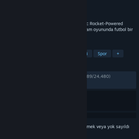
Geliştirici
Psyonix LLC
Yayıncı
Psyonix LLC
Yayınlandı:
7 Tem 2015
Sevilen arena klasiği Supersonic Acrobatic Rocket-Powered
Battle-Cars'ın beklenen fizik destekli devam oyununda futbol bir
kez daha arabalarla buluşuyor!
ETIKETLER
Çok Oyunculu
Futbol
Rekabetçi
Spor
+
İNCELEMELER
TÜRKÇE İNCELEMELER
Çok Olumlu
(%89/24,480)
*
EN SON:
Karışık
(%67/493)
Bu öğeyi istek listenize eklemek, takip etmek veya yok sayıldı
olarak işaretlemek için
giriş yapın