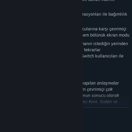
tabloları ve dahası
Çeşitli farklı takım boyutları ve konfigürasyonları ile bağımlılık
yaratan 8 oyunculu çevrimiçi aksiyon
Yerelde veya diğer bölünük ekran oyuncularına karşı çevrimiçi
oynanabilen 2, 3 ve 4 oyunculu muhteşem bölünük ekran modu
İleri ve geri sarmanı veya aksiyonu arenanın istediğin yerinden
görebilmeni sağlayan yayın kalitesinde tekrarlar
PlayStation®4, Xbox One ve Nintendo Switch kullanıcıları ile
rekabetçi platformlar arası oynanış
NOTE: Çevrimiçi hizmet sağlayıcımız ile yapılan anlaşmalar
nedeniyle bazı bölgeler Rocket League®'in çevrimiçi çok
oyunculu bölümüne erişememektedir. Bunun sonucu olarak
sunucu erişimi Çin, Kırım, Küba, İran, Kuzey Kore, Sudan ve
Suriye'de kısıtlıdır. Bu bölgelerdeki müşterilerimizden özür
DEVAMINI OKU
dileriz.
SteamOS ve Mac Beta Sürümleri
Sistem Gereksinimleri