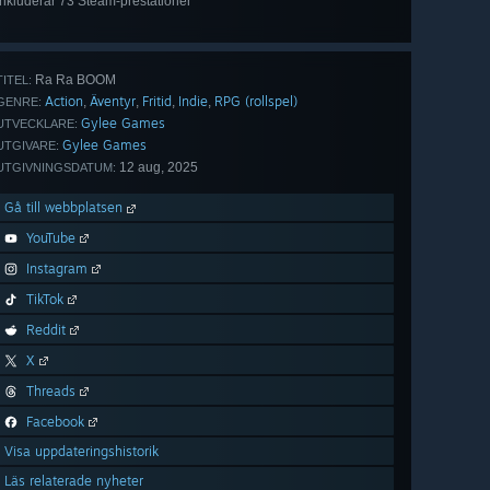
Inkluderar 73 Steam-prestationer
Visa
alla 73
Ra Ra BOOM
TITEL:
Action
Äventyr
Fritid
Indie
RPG (rollspel)
,
,
,
,
GENRE:
Gylee Games
UTVECKLARE:
Gylee Games
UTGIVARE:
12 aug, 2025
UTGIVNINGSDATUM:
Gå till webbplatsen
YouTube
Instagram
TikTok
Reddit
X
Threads
Facebook
Visa uppdateringshistorik
Läs relaterade nyheter