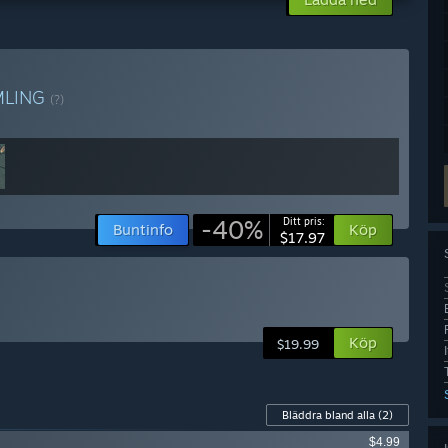
MLING
(?)
-40%
Ditt pris:
Buntinfo
Köp
$17.97
Köp
$19.99
Bläddra bland alla
(2)
$4.99