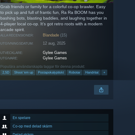
Grab friends or family for a colorful co-op brawler. Easy
to pick up and full of frantic fun, Ra Ra BOOM has you
bashing bots, blasting baddies, and laughing together in
4-player local co-op. It’s got retro roots with a modern
arcade spirit.
Blandade
(15)
ALLA RECENSIONER:
12 aug, 2025
UTGIVNINGSDATUM:
Gylee Games
UTVECKLARE:
Gylee Games
UTGIVARE:
Populära användarskapta taggar för denna produkt:
2,5D
Shoot 'em up
Postapokalyptiskt
Robotar
Handritat
+
En spelare
Co-op med delad skärm
Delad skärm