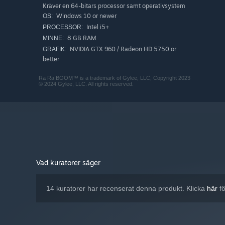
Kräver en 64-bitars processor samt operativsystem
Windows 10 or newer
OS:
Intel i5+
PROCESSOR:
8 GB RAM
MINNE:
NVIDIA GTX 960 / Radeon HD 5750 or
GRAFIK:
better
Ra Ra BOOM™ is a trademark of Gylee, LLC, Copyright 2023
© 2024 Gylee, LLC. All rights reserved.
Vad kuratorer säger
14 kuratorer har recenserat denna produkt. Klicka
här
fö