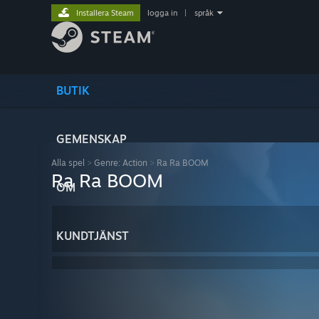
Installera Steam
logga in
|
språk
BUTIK
GEMENSKAP
Alla spel
>
Genre: Action
>
Ra Ra BOOM
Ra Ra BOOM
OM
KUNDTJÄNST