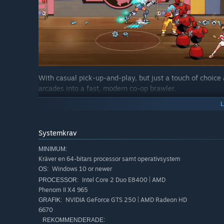
With casual pick-up-and-play, but just a touch of choice
arcades into a fast, modern co-op brawler.
Systemkrav
MINIMUM:
Kräver en 64-bitars processor samt operativsystem
Windows 10 or newer
OS:
Intel Core 2 Duo E8400 | AMD
PROCESSOR:
Phenom II X4 965
NVIDIA GeForce GTS 250 | AMD Radeon HD
GRAFIK:
6670
REKOMMENDERADE: