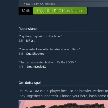
Ra Ra BOOM Soundtrack
Lägg till all DLC i kundvagnen
$9.98
Recensioner
“A glittery, high-kick to the face.”
9.5 –
MP1st
“A wonderful love letter to retro side scrollers.”
8.5 –
DualShockers
“I had an absolute blast with Ra Ra BOOM.”
4/5 –
SteamDeckHQ
Om detta spel
Ra Ra BOOM is a 4-player local co-op brawler. Perfect t
Play Together supported). Choose your hero, bash some r