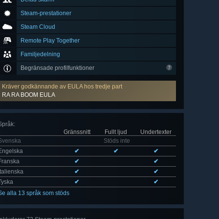
Steam-prestationer
Steam Cloud
Remote Play Together
Familjedelning
Begränsade profilfunktioner
Kräver godkännande av EULA hos tredje part
RA RA BOOM EULA
Språk
:
Gränssnitt
Fullt ljud
Undertexter
Svenska
Stöds inte
Engelska
✔
✔
✔
Franska
✔
✔
Italienska
✔
✔
Tyska
✔
✔
Se alla 13 språk som stöds