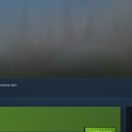
ignorera den.
Ladda ned