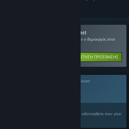
Συνδεθείτε στο Divided Land Playtest
Ζητήστε πρόσβαση και θα ειδοποιηθείτε όταν ο δημιουργός είναι
έτοιμος για περισσότερους συμμετέχοντες.
ΑΙΤΗΣΗ ΠΡΟΣΒΑΣΗΣ
Το παιχνίδι δεν είναι ακόμα διαθέσιμο στο Steam
Προγρ. ημ/νία κυκλοφορίας:
2026
Σας ενδιαφέρει;
Προσθέστε το στη Λίστα Επιθυμιών σας και ειδοποιηθείτε όταν γίνει
διαθέσιμο.