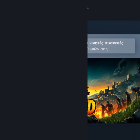
Σύνδεση
Κατάστημα
Κοινότητα
Άνοιγμα στην εφαρμογή Steam για κινητές συσκευές
Για εύκολη προσθήκη στη Λίστα Επιθυμιών σας
Σχετικά
Υποστήριξη
Αλλαγή γλώσσας
Αποκτήστε την εφαρμογή Steam για κινητές συσκευές
Προβολή ιστοσελίδας για υπολογιστές
Divided Land