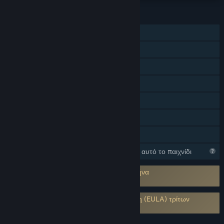
ΧΑΡΑΚΤΗΡΙΣΤΙΚΆ
Ένας παίκτης
Διαδικτυακό PvP
Διαδικτυακό συνεργατικό
Επιτεύγματα Steam
Steam Cloud
Στατιστικά
Κοινή Χρήση
Το Steam συλλέγει πληροφορίες για αυτό το παιχνίδι
Χρησιμοποιεί Anti-Cheat σε επίπεδο πυρήνα
Easy Anti-Cheat
Απαιτείται αποδοχή συμφωνητικού χρήστη (EULA) τρίτων
Divided Land EULA