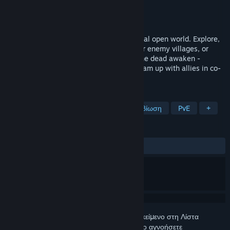
Δημιουργός
Mich
Εκδότης
Mich
Κυκλοφορία
2026
Join the fight for survival in a vast medieval open world. Explore,
hunt, craft powerful gear, raid and plunder enemy villages, or
forge your own path. As darkness falls, the dead awaken -
prepare your defenses or seek shelter. Team up with allies in co-
op PvE or face the wilderness alone.
ΕΤΙΚΈΤΕΣ
Επιβίωση και κατασκευές σε ανοιχτό κόσμο
Επιβίωση
PvE
+
ΚΡΙΤΙΚΈΣ
Δεν υπάρχουν κριτικές χρηστών
Συνδεθείτε
για να προσθέσετε αυτό το αντικείμενο στη Λίστα
Επιθυμιών σας, να το ακολουθήσετε ή να το αγνοήσετε