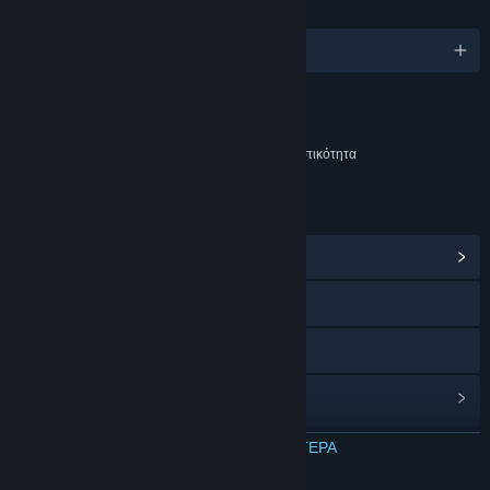
ΓΛΏΣΣΕΣ
Αγγλικά
Περιεχόμενο
Περιλαμβάνει διαδραστικά στοιχεία
Συνομιλία εντός παιχνιδιού, Διαδικτυακή διαδραστικότητα
ΣΎΝΔΕΣΜΟΙ ΚΑΙ ΠΛΗΡΟΦΟΡΊΕΣ
Προβολή κέντρου Κοινότητας
Discord
YouTube
Ιστορικό ενημερώσεων
Σχετικά νέα
ΔΙΑΒΑΣΤΕ ΠΕΡΙΣΣΟΤΕΡΑ