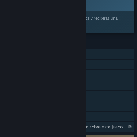
2026
¿Lo quieres? Añádelo a tu lista de deseados y recibirás una
notificación cuando esté disponible.
CARACTERÍSTICAS
Un jugador
JcJ en línea
Cooperativo en línea
Logros de Steam
Steam Cloud
Estadísticas
Préstamo familiar
Steam está recopilando información sobre este juego