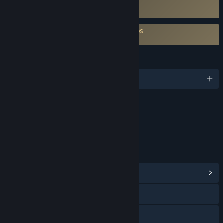
Utiliza antitrampas a nivel de kernel
Easy Anti‑Cheat
Es necesario aceptar un ALUF de terceros
Divided Land EULA
IDIOMAS
1 idiomas disponibles
Contenido
Incluye elementos interactivos
Chat dentro del juego, Interactividad en línea
ENLACES E INFORMACIÓN
Ver centro de la comunidad
Discord
YouTube