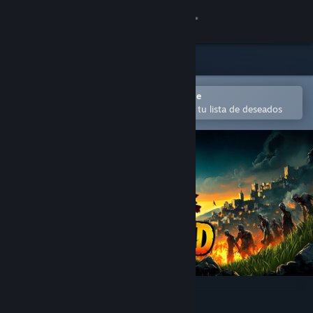
Iniciar sesión
Tienda
Comunidad
Abrir en la aplicación Steam Mobile
para añadir contenido fácilmente a tu lista de deseados
Acerca de
Soporte
Cambiar idioma
Descargar Steam Mobile
Ver versión clásica
Divided Land