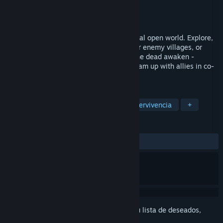
Desarrollador
Mich
Editor
Mich
Lanzamiento:
2026
Join the fight for survival in a vast medieval open world. Explore,
hunt, craft powerful gear, raid and plunder enemy villages, or
forge your own path. As darkness falls, the dead awaken -
prepare your defenses or seek shelter. Team up with allies in co-
op PvE or face the wilderness alone.
ETIQUETAS
Supervivencia en mundo abierto
Supervivencia
+
RESEÑAS
No existen reseñas de usuarios
Inicia sesión
para añadir este artículo a tu lista de deseados,
seguirlo o marcarlo como ignorado.