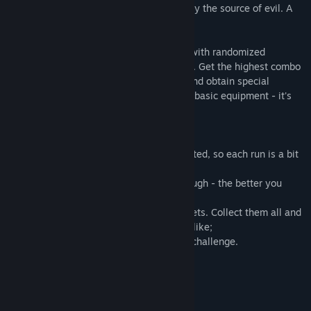
your spells and use magic items to destroy the source of evil. A
long, fateless night awaits you.
Fateless Night is a 2D action-platformer with randomized
enemies and a skill-based combo system. Get the highest combo
in each stage to unlock new challenges and obtain special
rewards! Or just beat the game with your basic equipment - it's
all up to you.
Features:
- Enemies and traps are randomly generated, so each run is a bit
different from previous ones;
- Combo system rewards skilled playthrough - the better you
play, the more bonuses you get;
- A wide choice of magic spells and amulets. Collect them all and
customize your playthrough the way you like;
- Extra stages and extra bosses for extra challenge.
Systemkrav
MINIMUM: