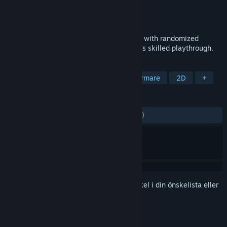
Utvecklare
ashpdewan
Utgivare
ashpdewan
Lansering
10 nov, 2023
Fateless Night - is a 2D action-platformer with randomized
enemies and a combo system that rewards skilled playthrough.
TAGGAR
Action
Plattformare
2D-plattformare
2D
+
RECENSIONER
GENOM TIDERNA:
Positiva
(100 % av 10)
Registrera dig
för att lägga till denna artikel i din önskelista eller
ignorera den.