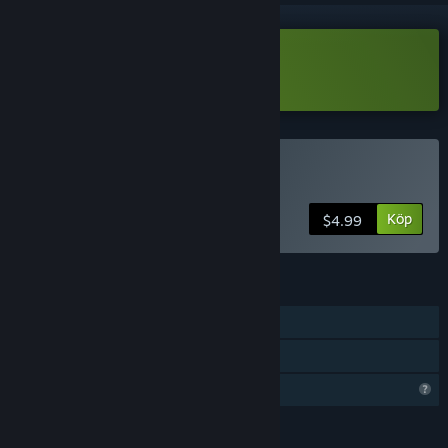
Ladda ned Fateless Night Demo
Köp Fateless Night
Köp
$4.99
FUNKTIONER
En spelare
Familjedelning
Begränsade profilfunktioner
SPRÅK