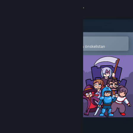
Logga in
Butik
Gemenskap
Öppna i Steams mobilapp
för att enkelt köpa eller lägga till på önskelistan
Om
Support
Byt språk
Skaffa Steams mobilapp
Se skrivbordswebbplats
Fateless Night