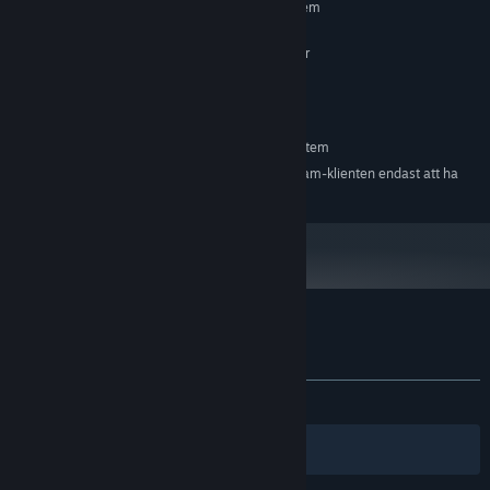
Kräver en 64-bitars processor samt operativsystem
Windows XP/Vista/7/8 or 10
OS *:
2.3 GHz Intel Core 2 Duo or better
PROCESSOR:
1024 MB RAM
MINNE:
512 MB RAM
GRAFIK:
REKOMMENDERADE:
Kräver en 64-bitars processor samt operativsystem
Från och med den 1 januari 2024 kommer Steam-klienten endast att ha
*
stöd för Windows 10 och senare versioner.
Kundrecensioner om Fateless Night
Om användarrecensioner
Dina preferenser
GENOM TIDERNA:
Positiva
(100 % av 10)
Filter
Dina språk