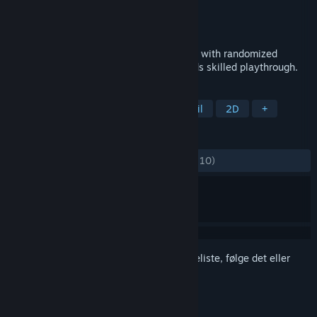
Udvikler
ashpdewan
Udgiver
ashpdewan
Udgivet
10. nov. 2023
Fateless Night - is a 2D action-platformer with randomized
enemies and a combo system that rewards skilled playthrough.
TAGS
Action
Platform
2D-platformspil
2D
+
ANMELDELSER
GENNEM TIDERNE:
Positive
(100% ud af 10)
Log på
for at føje dette emne til din ønskeliste, følge det eller
markere det som ignoreret