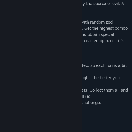
your spells and use magic items to destroy the source of evil. A
long, fateless night awaits you.
Fateless Night is a 2D action-platformer with randomized
enemies and a skill-based combo system. Get the highest combo
in each stage to unlock new challenges and obtain special
rewards! Or just beat the game with your basic equipment - it's
all up to you.
Features:
- Enemies and traps are randomly generated, so each run is a bit
different from previous ones;
- Combo system rewards skilled playthrough - the better you
play, the more bonuses you get;
- A wide choice of magic spells and amulets. Collect them all and
customize your playthrough the way you like;
- Extra stages and extra bosses for extra challenge.
Systemkrav
MINIMUM: