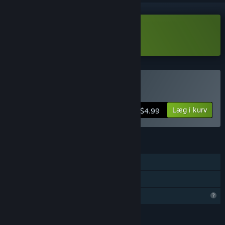
Download Fateless Night Demo
Køb Fateless Night
Læg i kurv
$4.99
FUNKTIONER
Singleplayer
Familiedeling
Begrænsede profilfunktioner
SPROG