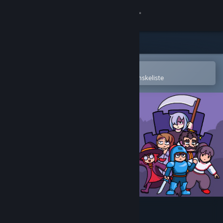
Log på
Butik
Fællesskab
Åbn i Steam-mobilappen
for nemt at købe og tilføje til din ønskeliste
Om
Support
Skift sprog
Hent Steam-mobilappen
Vis desktop-webside
Fateless Night