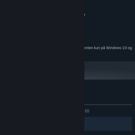
Kræver en 64-bit processor og operativsystem
Windows XP/Vista/7/8 or 10
STYRESYSTEM *:
2.3 GHz Intel Core 2 Duo or better
PROCESSOR:
1024 MB RAM
HUKOMMELSE:
512 MB RAM
GRAFIK:
ANBEFALET:
Kræver en 64-bit processor og operativsystem
Fra den 1. januar 2024 understøttes Steam-klienten kun på Windows 10 og
*
senere udgaver.
Kundeanmeldelser for Fateless Night
Om brugeranmeldelser
Dine præferencer
GENNEM TIDERNE:
Positive
(100% ud af 10)
Filtre
Dine sprog