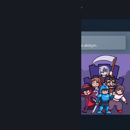
Giriş yap
Mağaza
Topluluk
Steam mobil uygulamasında aç
Kolayca satın alın veya istek listenize ekleyin.
Hakkında
Destek
Dili değiştir
Steam mobil uygulamasını yükle
Masaüstü internet sitesini görüntüle
Fateless Night