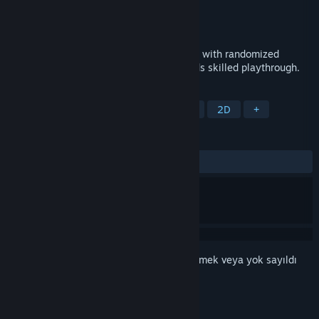
Geliştirici
ashpdewan
Yayıncı
ashpdewan
Yayınlandı:
10 Kas 2023
Fateless Night - is a 2D action-platformer with randomized
enemies and a combo system that rewards skilled playthrough.
ETIKETLER
Aksiyon
Platform
2D Platform
2D
+
İNCELEMELER
TÜM ZAMANLAR:
Olumlu
(%100/10)
Bu öğeyi istek listenize eklemek, takip etmek veya yok sayıldı
olarak işaretlemek için
giriş yapın