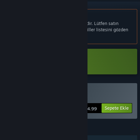
Türkçe desteklenmemektedir
Bu ürün sizin dilinizi desteklememektedir. Lütfen satın
almadan önce aşağıdaki desteklenen diller listesini gözden
geçirin.
Fateless Night Demo İndir
Fateless Night Satın Alın
Sepete Ekle
$4.99
ÖZELLIKLER