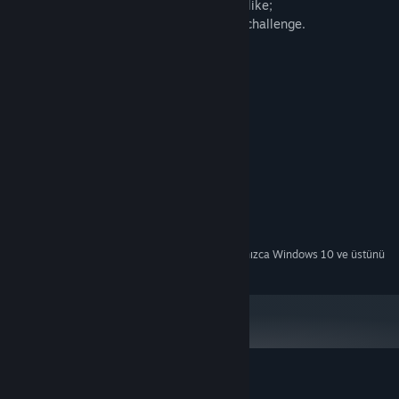
customize your playthrough the way you like;
- Extra stages and extra bosses for extra challenge.
Sistem Gereksinimleri
MINIMUM:
64-bit işlemci ve işletim sistemi gerektirir
Windows XP/Vista/7/8 or 10
İŞLETIM SISTEMI *:
2.3 GHz Intel Core 2 Duo or better
İŞLEMCI:
1024 MB RAM
BELLEK:
512 MB RAM
EKRAN KARTI:
ÖNERILEN:
64-bit işlemci ve işletim sistemi gerektirir
Steam istemcisi, 1 Ocak 2024'ten itibaren yalnızca Windows 10 ve üstünü
*
destekleyecektir.
Fateless Night için müşteri incelemeleri