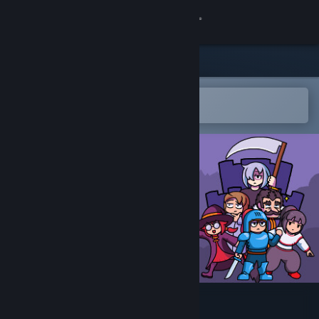
登录
商店
社区
在 Steam 手机应用中打开
以轻松购买或添加到愿望单
关于
客服
更改语言
获取 Steam 手机应用
查看桌面版网站
Fateless Night