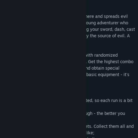
查找社区组
关于此游戏
A mysterious castle appeared out of nowhere and spreads evil
名称:
Fateless Night
miasma all over the Kingdom! You are a young adventurer who
类型:
动作
,
独立
went to solve such unusual incident. Swing your sword, dash, cast
发行日期:
2023 年 11 月 10 日
your spells and use magic items to destroy the source of evil. A
long, fateless night awaits you.
Fateless Night is a 2D action-platformer with randomized
enemies and a skill-based combo system. Get the highest combo
in each stage to unlock new challenges and obtain special
rewards! Or just beat the game with your basic equipment - it's
all up to you.
Features:
- Enemies and traps are randomly generated, so each run is a bit
different from previous ones;
- Combo system rewards skilled playthrough - the better you
play, the more bonuses you get;
- A wide choice of magic spells and amulets. Collect them all and
customize your playthrough the way you like;