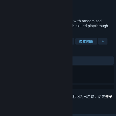
ashpdewan
开发者
ashpdewan
发行商
发行日期
2023 年 11 月 10 日
Fateless Night - is a 2D action-platformer with randomized
enemies and a combo system that rewards skilled playthrough.
标签
动作
平台游戏
2D 平台
2D
像素图形
+
评测
发布至今：
好评
(10 篇中的 100%)
想要将此项目添加至您的愿望单、关注它或标记为已忽略，请先
登录