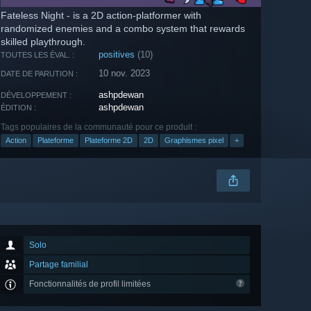
Fateless Night - is a 2D action-platformer with
randomized enemies and a combo system that rewards
skilled playthrough.
positives
(10)
TOUTES LES ÉVAL. :
10 nov. 2023
DATE DE PARUTION :
ashpdewan
DÉVELOPPEMENT :
ashpdewan
ÉDITION :
Tags populaires de la communauté pour ce produit :
Action
Plateforme
Plateforme 2D
2D
Graphismes pixel
+
Solo
Partage familial
Fonctionnalités de profil limitées