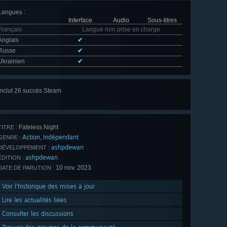
Langues
:
Interface
Audio
Sous-titres
Français
Langue non prise en charge
Anglais
✔
Russe
✔
Ukrainien
✔
Inclut 26 succès Steam
Voir
tout (26)
Fateless Night
TITRE :
Action
Indépendant
,
GENRE :
ashpdewan
DÉVELOPPEMENT :
ashpdewan
ÉDITION :
10 nov. 2023
DATE DE PARUTION :
Voir l'historique des mises à jour
Lire les actualités liées
Consulter les discussions