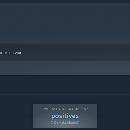
our les voir.
ÉVALUATIONS GLOBALES :
positives
(10 évaluation(s))