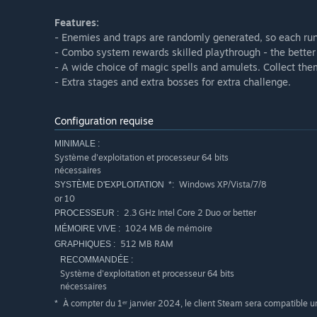
Features:
- Enemies and traps are randomly generated, so each run 
- Combo system rewards skilled playthrough - the better
- A wide choice of magic spells and amulets. Collect the
- Extra stages and extra bosses for extra challenge.
Configuration requise
MINIMALE :
Système d'exploitation et processeur 64 bits
nécessaires
Windows XP/Vista/7/8
SYSTÈME D'EXPLOITATION *:
or 10
2.3 GHz Intel Core 2 Duo or better
PROCESSEUR :
1024 MB de mémoire
MÉMOIRE VIVE :
512 MB RAM
GRAPHIQUES :
RECOMMANDÉE :
Système d'exploitation et processeur 64 bits
nécessaires
À compter du 1ᵉʳ janvier 2024, le client Steam sera compatible 
*