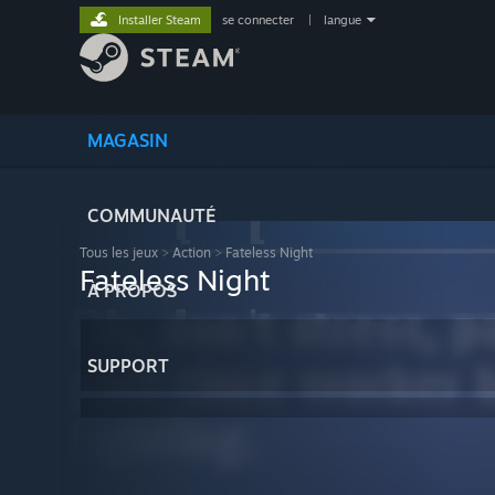
Installer Steam
se connecter
|
langue
MAGASIN
COMMUNAUTÉ
Tous les jeux
>
Action
>
Fateless Night
Fateless Night
À PROPOS
SUPPORT