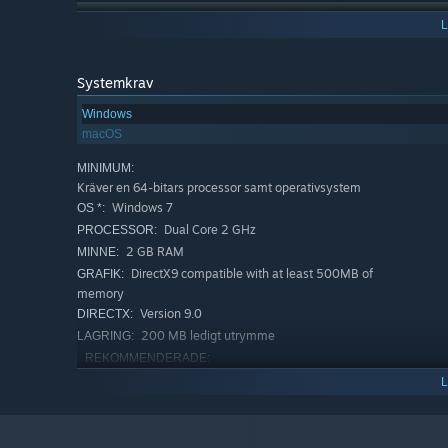
Systemkrav
Windows
macOS
MINIMUM:
Kräver en 64-bitars processor samt operativsystem
Windows 7
OS *:
Dual Core 2 GHz
PROCESSOR:
2 GB RAM
MINNE:
Find Ideas
🧠
DirectX9 compatible with at least 500MB of
GRAFIK:
Expand your knowledge by finding Idea Cards. An Idea Car
memory
Wood, 1 Stone and 1 Villager to build a House.
Version 9.0
DIRECTX:
200 MB ledigt utrymme
LAGRING:
REKOMMENDERADE:
Kräver en 64-bitars processor samt operativsystem
Från och med den 1 januari 2024 kommer Steam-klienten endast 
*