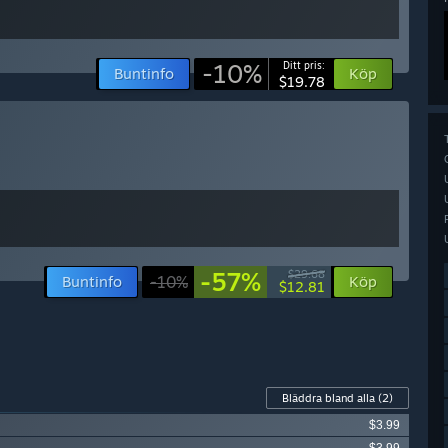
-10%
Ditt pris:
Buntinfo
Köp
$19.78
-57%
$29.68
Buntinfo
-10%
Köp
$12.81
Bläddra bland alla
(2)
$3.99