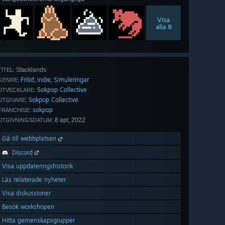
Visa
alla 8
Stacklands
TITEL:
Fritid
Indie
Simuleringar
,
,
GENRE:
Sokpop Collective
UTVECKLARE:
Sokpop Collective
UTGIVARE:
sokpop
FRANCHISE:
8 apr, 2022
UTGIVNINGSDATUM:
Gå till webbplatsen
Discord
Visa uppdateringshistorik
Läs relaterade nyheter
Visa diskussioner
Besök workshopen
Hitta gemenskapsgrupper