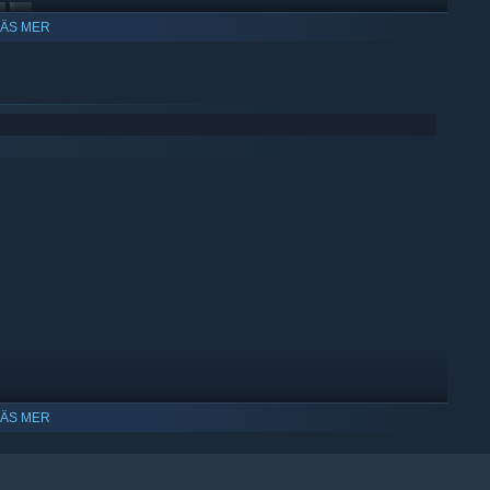
LÄS MER
d will tell you how to create new cards, for example: stack 2
LÄS MER
att ha stöd för Windows 10 och senare versioner.