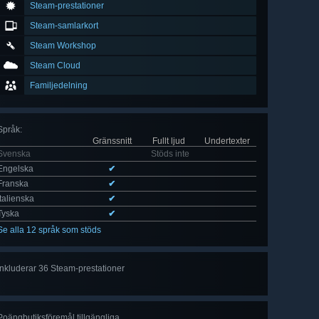
Steam-prestationer
Steam-samlarkort
Steam Workshop
Steam Cloud
Familjedelning
Språk
:
Gränssnitt
Fullt ljud
Undertexter
Svenska
Stöds inte
Engelska
✔
Franska
✔
Italienska
✔
Tyska
✔
Se alla 12 språk som stöds
Inkluderar 36 Steam-prestationer
Visa
alla 36
Poängbutiksföremål tillgängliga