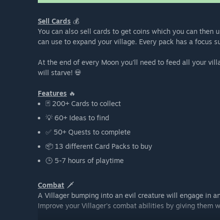
Sell Cards
💰
You can also sell cards to get coins which you can then 
can use to expand your village. Every pack has a focus s
At the end of every Moon you'll need to feed all your vil
will starve! 💀
Features
🔥
🃏 200+ Cards to collect
💡 60+ Ideas to find
✅ 50+ Quests to complete
📦 13 different Card Packs to buy
🕒 5-7 hours of playtime
Combat
🗡️
A Villager bumping into an evil creature will engage in a
Improve your Villager's combat abilities by giving the