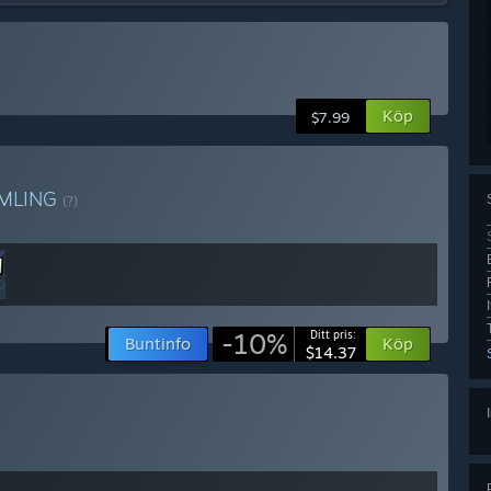
Köp
$7.99
MLING
(?)
-10%
Ditt pris:
Buntinfo
Köp
$14.37