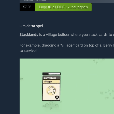
Stacklands 2000
Lägg till all DLC i kundvagnen
$7.98
Om detta spel
Stacklands
is a village builder where you stack cards to c
For example, dragging a 'Villager' card on top of a 'Berry
to survive!