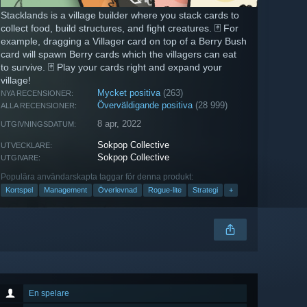
Stacklands is a village builder where you stack cards to
collect food, build structures, and fight creatures. 🃏 For
example, dragging a Villager card on top of a Berry Bush
card will spawn Berry cards which the villagers can eat
to survive. 🃏 Play your cards right and expand your
village!
Mycket positiva
(263)
NYA RECENSIONER:
Överväldigande positiva
(28 999)
ALLA RECENSIONER:
8 apr, 2022
UTGIVNINGSDATUM:
Sokpop Collective
UTVECKLARE:
Sokpop Collective
UTGIVARE:
Populära användarskapta taggar för denna produkt:
Kortspel
Management
Överlevnad
Rogue-lite
Strategi
+
En spelare