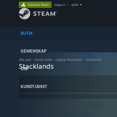
Installera Steam
logga in
|
språk
BUTIK
GEMENSKAP
Alla spel
>
Genre: Indie
>
sokpop-franchisen
>
Stacklands
Stacklands
OM
KUNDTJÄNST