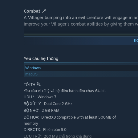
Combat
🗡️
A Villager bumping into an evil creature will engage in a
Improve your Villager's combat abilities by giving the
Đ
Yêu cầu hệ thống
Windows
macOS
TỐI THIỂU:
Yêu cầu vi xử lý và hệ điều hành đều chạy 64-bit
Windows 7
HĐH *:
Dual Core 2 GHz
BỘ XỬ LÝ:
2 GB RAM
BỘ NHỚ:
Find Ideas
🧠
DirectX9 compatible with at least 500MB of
ĐỒ HỌA:
Expand your knowledge by finding Idea Cards. An Idea Car
memory
Wood, 1 Stone and 1 Villager to build a House.
Phiên bản 9.0
DIRECTX:
200 MB chỗ trống khả dụng
LƯU TRỮ: