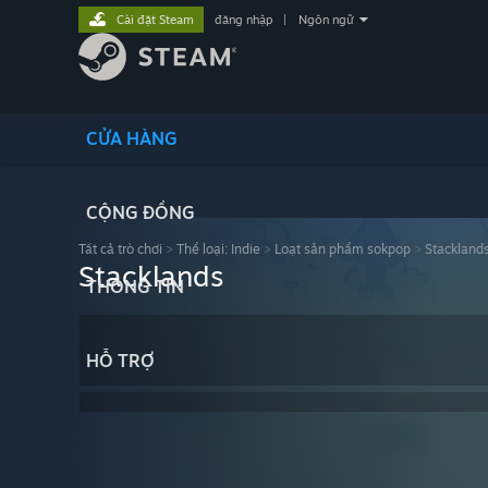
Cài đặt Steam
đăng nhập
|
Ngôn ngữ
CỬA HÀNG
CỘNG ĐỒNG
Tất cả trò chơi
>
Thể loại: Indie
>
Loạt sản phẩm sokpop
>
Stackland
Stacklands
THÔNG TIN
HỖ TRỢ