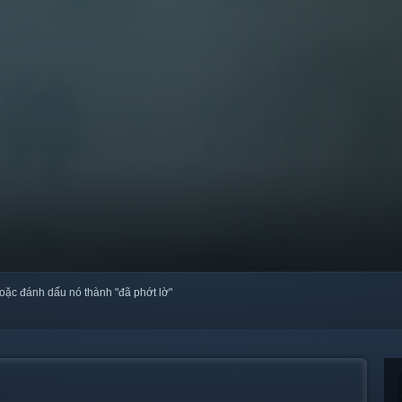
oặc đánh dấu nó thành "đã phớt lờ"