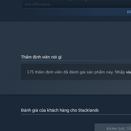
KHUYẾN NGHỊ:
Yêu cầu vi xử lý và hệ điều hành đều chạy 64-bit
Đ
Bắt đầu từ 01/01/2024, phần mềm Steam chỉ hỗ trợ từ Windows 1
*
Thẩm định viên nói gì
175 thẩm định viên đã đánh giá sản phẩm này. Nhấp
và
Đánh giá của khách hàng cho Stacklands
ĐÁNH GIÁ TỔ