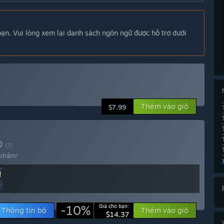
n. Vui lòng xem lại danh sách ngôn ngữ được hỗ trợ dưới
Thêm vào giỏ
$7.99
Ộ
(?)
 phẩm!
-10%
Giá cho bạn:
Thông tin bộ
Thêm vào giỏ
$14.37