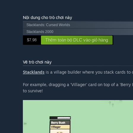
Nội dung cho trò chơi này
Stacklands: Cursed Worlds
Stacklands 2000
Thêm toàn bộ DLC vào giỏ hàng
$7.98
Về trò chơi này
Stacklands
is a village builder where you stack cards to c
For example, dragging a 'Villager' card on top of a 'Berry
to survive!