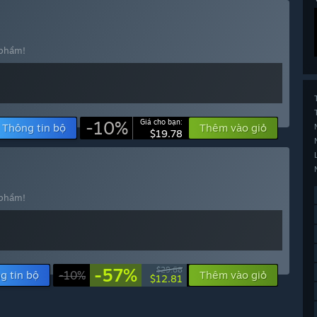
 phẩm!
-10%
Giá cho bạn:
Thông tin bộ
Thêm vào giỏ
$19.78
 phẩm!
-57%
$29.68
g tin bộ
-10%
Thêm vào giỏ
$12.81