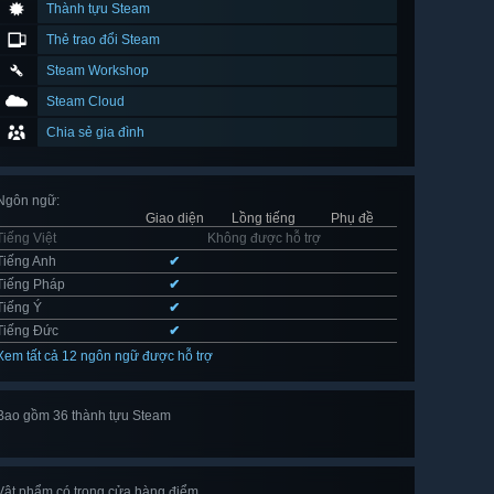
Thành tựu Steam
Thẻ trao đổi Steam
Steam Workshop
Steam Cloud
Chia sẻ gia đình
Ngôn ngữ
:
Giao diện
Lồng tiếng
Phụ đề
Tiếng Việt
Không được hỗ trợ
Tiếng Anh
✔
Tiếng Pháp
✔
Tiếng Ý
✔
Tiếng Đức
✔
Xem tất cả 12 ngôn ngữ được hỗ trợ
Bao gồm 36 thành tựu Steam
Xem
hết 36
Vật phẩm có trong cửa hàng điểm