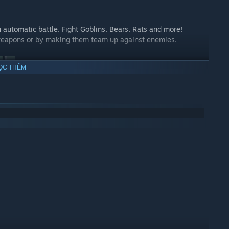
n automatic battle. Fight Goblins, Bears, Rats and more!
m weapons or by making them team up against enemies.
ỌC THÊM
d will tell you how to create new cards, for example: stack 2