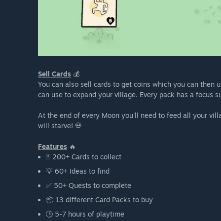
Sell Cards
💰
You can also sell cards to get coins which you can then 
can use to expand your village. Every pack has a focus s
At the end of every Moon you'll need to feed all your vil
will starve! 💀
Features
🔥
🃏 200+ Cards to collect
💡 60+ Ideas to find
✅ 50+ Quests to complete
📦 13 different Card Packs to buy
🕒 5-7 hours of playtime