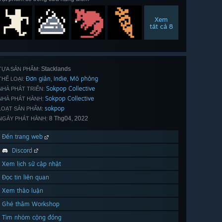
Xem
tất cả 8
Stacklands
TỰA SẢN PHẨM:
Đơn giản
Indie
Mô phỏng
,
,
THỂ LOẠI:
Sokpop Collective
NHÀ PHÁT TRIỂN:
Sokpop Collective
NHÀ PHÁT HÀNH:
sokpop
LOẠT SẢN PHẨM:
8 Thg04, 2022
NGÀY PHÁT HÀNH:
Đến trang web
Discord
Xem lịch sử cập nhật
Đọc tin liên quan
Xem thảo luận
Ghé thăm Workshop
Tìm nhóm cộng đồng