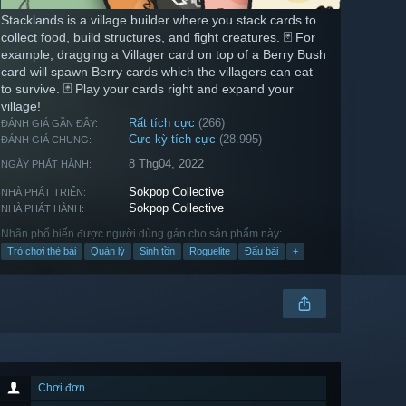
Stacklands is a village builder where you stack cards to
collect food, build structures, and fight creatures. 🃏 For
example, dragging a Villager card on top of a Berry Bush
card will spawn Berry cards which the villagers can eat
to survive. 🃏 Play your cards right and expand your
village!
Rất tích cực
(266)
ĐÁNH GIÁ GẦN ĐÂY:
Cực kỳ tích cực
(28.995)
ĐÁNH GIÁ CHUNG:
8 Thg04, 2022
NGÀY PHÁT HÀNH:
Sokpop Collective
NHÀ PHÁT TRIỂN:
Sokpop Collective
NHÀ PHÁT HÀNH:
Nhãn phổ biến được người dùng gán cho sản phẩm này:
Trò chơi thẻ bài
Quản lý
Sinh tồn
Roguelite
Đấu bài
+
Chơi đơn