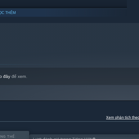
ỌC THÊM
0 trở lên.
o đây
để xem.
Xem phân tích the
NG THỂ: