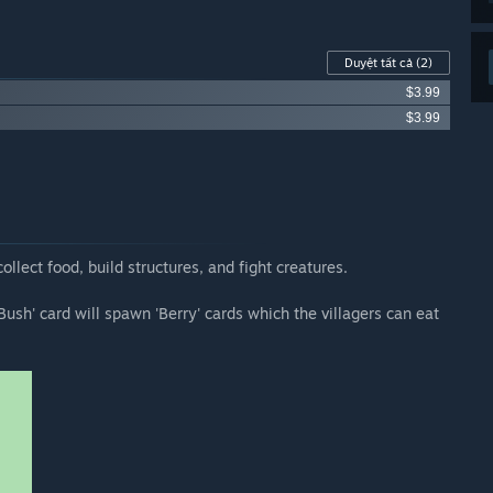
Duyệt tất cả
(2)
$3.99
$3.99
ollect food, build structures, and fight creatures.
 Bush' card will spawn 'Berry' cards which the villagers can eat