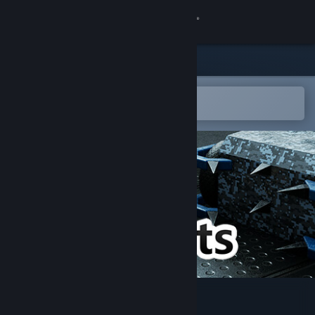
Giriş yap
Mağaza
Topluluk
Steam mobil uygulamasında aç
Kolayca istek listenize ekleyin.
Hakkında
Destek
Dili değiştir
Steam mobil uygulamasını yükle
Masaüstü internet sitesini görüntüle
PitBots