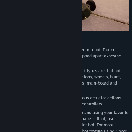
DESIGN YOUR BOT
Chassis Shaping
is first step to create your robot. During
combat chassis can be deformed and ripped apart exposing
vital internal parts.
Component placement
is next step. Part types are, but not
limited to: structural beams, motors, pistons, wheels, blunt,
sharp & other weapons, energy supplies, main-board and
cosmetic parts.
Input Control Setup
allows to bind various actuator actions
using keyboard, mouse and game-pad controllers.
Bot Painting
can be done both in-game and using your favorite
painting software. Once your chassis shape is final, use
implemented basic painting tools to paint bot. For more
advanced designs just export & import bot texture using ".png"