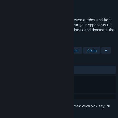
Geliştirici
Wolferion Entertainment
Yayıncı
Wolferion Entertainment
Yayınlandı:
Pek yakında
Physics based combat game where you design a robot and fight
in the arena. Crush, flip, pierce, burn and cut your opponents till
the last part. Create superior fighting machines and dominate the
arena.
ETIKETLER
Simülasyon
Robotlar
Fizik Tabanlı
Yıkım
+
İNCELEMELER
Kullanıcı incelemesi bulunmuyor
Bu öğeyi istek listenize eklemek, takip etmek veya yok sayıldı
olarak işaretlemek için
giriş yapın