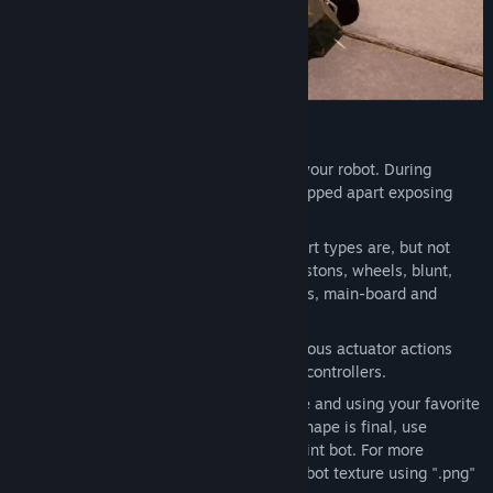
DESIGN YOUR BOT
Chassis Shaping
is first step to create your robot. During
combat chassis can be deformed and ripped apart exposing
vital internal parts.
Component placement
is next step. Part types are, but not
limited to: structural beams, motors, pistons, wheels, blunt,
sharp & other weapons, energy supplies, main-board and
cosmetic parts.
Input Control Setup
allows to bind various actuator actions
using keyboard, mouse and game-pad controllers.
Bot Painting
can be done both in-game and using your favorite
painting software. Once your chassis shape is final, use
implemented basic painting tools to paint bot. For more
advanced designs just export & import bot texture using ".png"