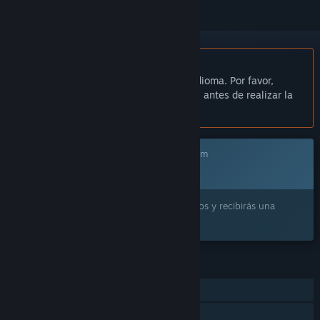
No disponible en Español de España
Este artículo no está disponible en tu idioma. Por favor,
consulta la lista de idiomas disponibles antes de realizar la
compra.
Este juego aún no está disponible en Steam
Próximamente
¿Lo quieres? Añádelo a tu lista de deseados y recibirás una
notificación cuando esté disponible.
CARACTERÍSTICAS
Un jugador
JcJ a pantalla (com)partida