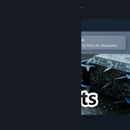
Iniciar sesión
Tienda
Comunidad
Abrir en la aplicación Steam Mobile
para añadir contenido fácilmente a tu lista de deseados
Acerca de
Soporte
Cambiar idioma
Descargar Steam Mobile
Ver versión clásica
PitBots