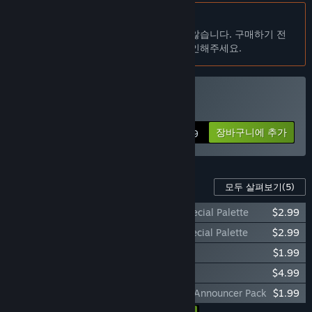
comes with releasing a game in early form.”
한국어(을)를 지원하지 않습니다
얼마나 오래 앞서 해보기를 진행할 계획인가요?
이 제품은 귀하의 로컬 언어를 지원하지 않습니다. 구매하기 전
“The initial scope from our Kickstarter campaign included 6
에 아래에 있는 지원하는 언어 목록을 확인해주세요.
playable characters, 20 assists and 5 stages, which took us
approximately 2 years from the launch of Early Access to
complete. We’re now focusing on all of the stretch goals we
reached in our Kickstarter campaign, which includes more
Fraymakers 구매
characters and content. We’ll be able to make more precise
estimates for when we’ll leave Early Access as we get closer
장바구니에 추가
$19.99
to finishing this content.”
정식 버전은 앞서 해보기 버전과 어떻게 달라지나요?
“The full version will have more character, assist, and stage
이 게임의 콘텐츠
모두 살펴보기
(5)
content, as well as fleshed out modes.”
Fraymakers - Hat Kid Queen Vanessa Special Palette
$2.99
앞서 해보기 버전은 현재 어떤 상태인가요?
“Early Access currently features the following content:
Fraymakers - Hat Kid Shadow Puppet Special Palette
$2.99
Fraymakers - Alpharad Announcer Pack
$1.99
- 9 Playable Characters
Fraymakers - Supporter Palette Pack
$4.99
- 7 Stages
- 31 Guest Assists
Fraymakers - Joshua Tomar (TomaMoto) Announcer Pack
$1.99
- Rollback Online