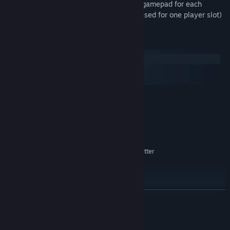
* Local multiplayer requires the use of a gamepad for each
additional player (and keyboard may be used for one player slot)
시스템 요구 사항
Windows
macOS
SteamOS + Linux
최소:
64비트 프로세서와 운영 체제가 필요합니다
Windows 7 or newer, 64-bit
운영 체제 *:
Intel 2.0GHz Core 2 Duo or equivalent
프로세서:
2 GB RAM
메모리:
Nvidia 450 GTS / Radeon HD 5750 or better
그래픽:
1 GB 사용 가능 공간
저장 공간:
DirectX 9.1+ or OpenGL 3.2+
추가 사항:
권장:
64비트 프로세서와 운영 체제가 필요합니다
더 보기
Windows 10 or newer, 64-bit
운영 체제:
Intel i5+
프로세서:
© 2020-2025 Team Fray. All rights reserved.
4 GB RAM
메모리: