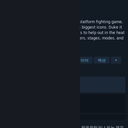
개발자
Team Fray
,
McLeodGaming
배급사
Team Fray
,
McLeodGaming
출시일
2023년 1월 18일
Fraymakers is the ultimate customizable platform fighting game,
featuring a cast of some of indie gaming's biggest icons. Duke it
out with up to 4 players and call on assists to help out in the heat
of battle. Create and play custom characters, stages, modes, and
more for infinite fun!
태그
인디
격투
2D 격투
멀티플레이어
액션
+
평가
전체:
매우 긍정적
(81%/1,245)
최신순:
매우 긍정적
(89%/19)
로그인
하셔서 게임을 찜 목록에 추가하거나, 팔로우하거나 또는 제외