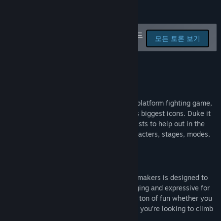
Discord
더 보기
업데이트 기록 보기
버그를 신고하고 게임 토론에 피드
모든 토론 보기
백을 남기세요.
관련 뉴스 보기
게임 정보
토론장 보기
창작마당 방문
What is Fraymakers?
Fraymakers is the ultimate customizable platform fighting game,
커뮤니티 그룹 찾기
featuring a cast of some of indie gaming's biggest icons. Duke it
out with up to 4 players*, and call on assists to help out in the
heat of battle. Create or play custom characters, stages, modes,
제목:
Fraymakers
and more for infinite fun!
장르:
액션
,
어드벤처
,
인디
,
앞서 해보기
출시일:
2023년 1월 18일
Key Traits
앞서 해보기 출시 일자:
2023년 1월 18일
Easy to pick up, hard to master
- Fraymakers is designed to
be friendly to new players and challenging and expressive for
veteran players. You’re going to have a ton of fun whether you
want a quick round with your friends or you’re looking to climb
the leaderboards.