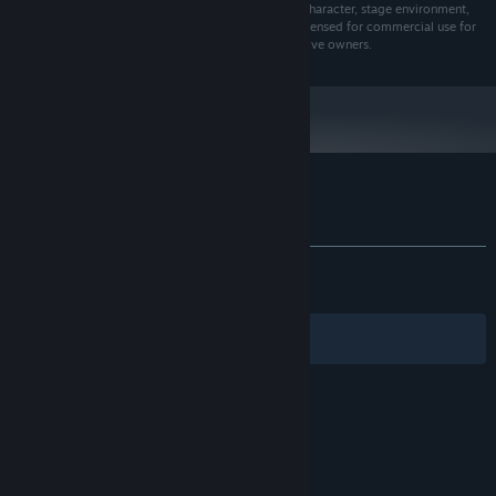
All third-party copyrights and/or trademarks of any character, stage environment,
Nvidia GTX 460 / Radeon HD 7800 or better
그래픽:
music composition, logo, and/or image have been licensed for commercial use for
Fraymakers and are the sole property of their respective owners.
10 GB 사용 가능 공간
저장 공간:
DirectX 9.1+ or OpenGL 3.2+
추가 사항:
2024년 1월 1일부터 Steam 클라이언트는 Windows 10 이상 버전만 지원합니
*
다.
Fraymakers에 대한 사용자 평가
사용자 평가 정보
환경 설정
전체:
매우 긍정적
(81%/1,245)
최신순:
매우 긍정적
(89%/19)
필터
내 언어
© Valve Corporation. 모든 권리 보유. 모든 상표는 미국
및 기타 국가에서 각각 해당 소유자의 재산입니다.
개인정
보 처리방침
|
법적 고지
|
접근성
|
Steam 이용 약관
|