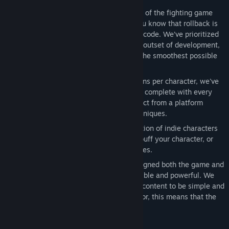
Rollback Netcode
- If you’ve been part of the fighting game
community over the past few years, you know that rollback is
the gold standard for fighting game netcode. We’ve prioritized
and designed around rollback from the outset of development,
meaning that Fraymakers will provide the smoothest possible
online experience.
Full Movesets
- With over 80 animations per character, we've
skipped nothing! Each character comes complete with every
motion and attack you've come to expect from a platform
fighter as well as some brand new techniques.
Assists
- Choose from a massive selection of indie characters
to unleash an attack, fire a projectile, buff your character, or
inflict a special status effect on your foes.
...And Infinite Expandability!
- We designed both the game and
our custom content editor to be accessible and powerful. We
want the process of creating your own content to be simple and
fun. Whether you're a player or a creator, this means that the
possibilities are endless.