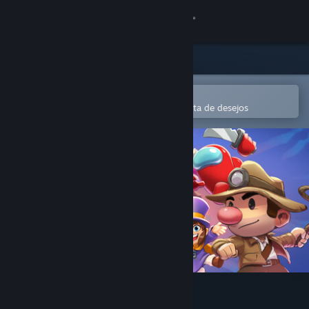
Iniciar sessão
Loja
Comunidade
Abre na app Steam Mobile
Para comprares ou adicionares à lista de desejos
Sobre
Apoio
Alterar idioma
Instala a app móvel do Steam
Ver versão para computadores
Fraymakers