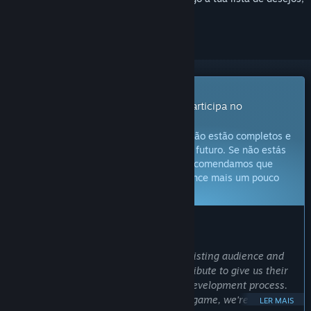
segui-lo ou ignorá-lo.
Produto com Acesso Antecipado
Obtém já acesso e começa a jogar; participa no
desenvolvimento deste jogo.
Atenção:
Jogos de Acesso Antecipado não estão completos e
não é garantido que sejam alterados no futuro. Se não estás
confiante neste jogo no estado atual, recomendamos que
esperes até que o desenvolvimento avance mais um pouco
Fica a saber mais
O QUE OS CRIADORES DO JOGO TÊM A DIZER:
Porquê Acesso Antecipado?
"We chose Early Access to allow our existing audience and
other fans of platform fighters to contribute to give us their
suggestions and feedback during the development process.
As the developers of a high-profile fangame, we're quite
LER MAIS