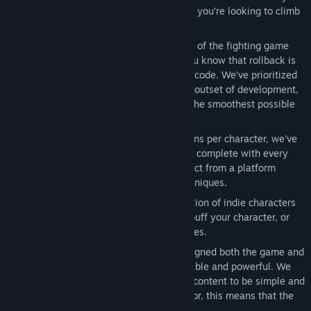
want a quick round with your friends or you’re looking to climb
the leaderboards.
Rollback Netcode
- If you’ve been part of the fighting game
community over the past few years, you know that rollback is
the gold standard for fighting game netcode. We’ve prioritized
and designed around rollback from the outset of development,
meaning that Fraymakers will provide the smoothest possible
online experience.
Full Movesets
- With over 80 animations per character, we've
skipped nothing! Each character comes complete with every
motion and attack you've come to expect from a platform
fighter as well as some brand new techniques.
Assists
- Choose from a massive selection of indie characters
to unleash an attack, fire a projectile, buff your character, or
inflict a special status effect on your foes.
...And Infinite Expandability!
- We designed both the game and
our custom content editor to be accessible and powerful. We
want the process of creating your own content to be simple and
fun. Whether you're a player or a creator, this means that the
possibilities are endless.