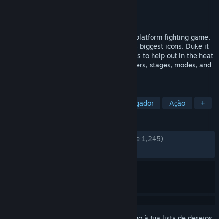
Developer
Team Fray
,
McLeodGaming
Editora
Team Fray
,
McLeodGaming
Lançamento:
18 jan. 2023
Fraymakers is the ultimate customizable platform fighting game,
featuring a cast of some of indie gaming's biggest icons. Duke it
out with up to 4 players and call on assists to help out in the heat
of battle. Create and play custom characters, stages, modes, and
more for infinite fun!
MARCADORES
Indie
Luta
Luta 2D
Multijogador
Ação
+
ANÁLISES
DESDE O INÍCIO:
Muito positivas
(81% de 1,245)
RECENTES:
Muito positivas
(89% de 19)
Inicia a sessão
para adicionares este artigo à tua lista de desejos,