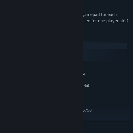
* Local multiplayer requires the use of a gamepad for each
additional player (and keyboard may be used for one player slot)
Requisitos do Sistema
Windows
macOS
SteamOS + Linux
MÍNIMOS:
Requer um sistema operativo e processador de 64
bits
Windows 7 or newer, 64-bit
SISTEMA OPERATIVO *:
Intel 2.0GHz Core 2 Duo or
PROCESSADOR:
equivalent
2 GB de RAM
MEMÓRIA:
Nvidia 450 GTS / Radeon HD 5750
PLACA GRÁFICA:
or better
Requer 1 GB de espaço livre
ESPAÇO NO DISCO:
VER MAIS
DirectX 9.1+ or OpenGL 3.2+
NOTAS ADICIONAIS: