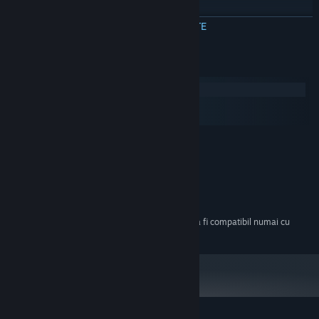
Beautiful futuristic art.
CITEȘTE MAI MULTE
Cerințe de sistem
Windows
macOS
SteamOS + Linux
MINIM:
Windows XP/Vista/7/8
SO *:
2 GHz Dual Core
PROCESOR:
1 GB RAM
MEMORIE:
300 MB spațiu disponibil
STOCARE:
Începând cu 1 ianuarie 2024, clientul Steam va fi compatibil numai cu
*
Windows 10 și versiunile ulterioare.