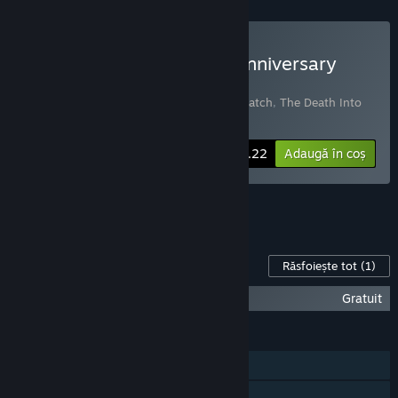
Cumpără Hanoi Studios Anniversary
Edition (For Gifts)
Include 3 produse:
Hanoi Puzzles: Solid Match
,
The Death Into
Trouble
,
Hanoi Puzzles: Flip Match
-25%
Informații despre set
$8.22
Adaugă în coș
Vezi toate cele 5 seturi.
Conținut pentru jocul acesta
Răsfoiește tot
(1)
Hanoi Puzzles: Solid Match - Wallpapers
Gratuit
CARACTERISTICI
Un jucător
Realizări Steam