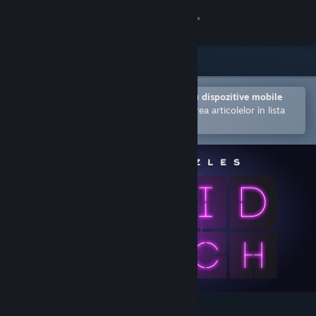
Conectează-te
Magazin
Comunitate
Deschide în aplicația Steam pentru dispozitive mobile
Facilitează achiziționarea și adăugarea articolelor în lista
de dorințe.
Despre
Asistență
Schimbă limba
Obține aplicația Steam pentru dispozitive mobile
Vezi site în versiunea pentru desktop
Hanoi Puzzles: Solid Match