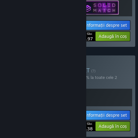
Informații despre set
Prețul tău:
-20%
Adaugă în coș
$3.97
Cumpără Hanoi Puzzles
SET
(?)
Cumpără acest set pentru a economisi 10% la toate cele 2
articole!
Informații despre set
Prețul tău:
-10%
Adaugă în coș
$5.38