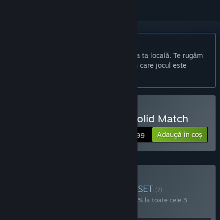
Nu este disponibil în limba: Română
Acest produs nu este disponibil în limba ta locală. Te rugăm
să consulți lista de mai jos cu limbile în care jocul este
disponibil înainte de achiziționare
Cumpără Hanoi Puzzles: Solid Match
Adaugă în coș
$2.99
Cumpără Hexgrid Puzzles
SET
(?)
Cumpără acest set pentru a economisi 20% la toate cele 3
articole!