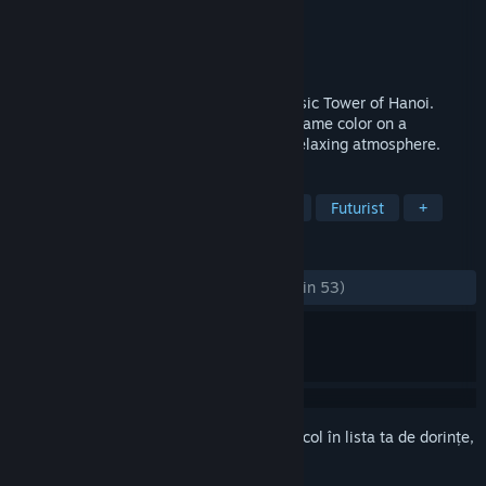
Dezvoltator
Hanoi Studios
Editor
Hanoi Studios
Lansare
16 dec. 2020
A new game concept inspired by the classic Tower of Hanoi.
Assemble towers stacking pieces of the same color on a
hexagonal board with a mysterious and relaxing atmosphere.
ETICHETE
Perspicacitate
Potrivire de 3 piese
Futurist
+
RECENZII
DINTOTDEAUNA:
Foarte pozitive
(94% din 53)
Conectează-te
pentru a adăuga acest articol în lista ta de dorințe,
a-l urmări sau a-l marca drept ignorat.