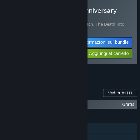
Acquista Hanoi Studios Anniversary
Edition (For Gifts)
Include 3 articoli:
Hanoi Puzzles: Solid Match
,
The Death Into
Trouble
,
Hanoi Puzzles: Flip Match
Informazioni sul bundle
-25%
$8.22
Aggiungi al carrello
Vedi tutti i 5 bundle.
Contenuti per questo gioco
Vedi tutti
(1)
Hanoi Puzzles: Solid Match - Wallpapers
Gratis
FUNZIONALITÀ
Giocatore singolo
Achievement di Steam