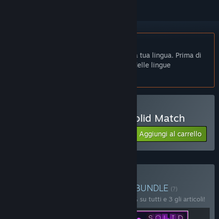
Non disponibile in Italiano
Questo prodotto non è disponibile nella tua lingua. Prima di
effettuare l'acquisto, controlla la lista delle lingue
disponibili.
Acquista Hanoi Puzzles: Solid Match
Aggiungi al carrello
$2.99
Acquista Hexgrid Puzzles
BUNDLE
(?)
Acquista questo bundle e risparmia il 20% su tutti e 3 gli articoli!