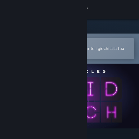
Accedi
Negozio
Comunità
Apri nell'app mobile di Steam
Per acquistare o aggiungere facilmente i giochi alla tua
Lista dei desideri
Informazioni
Assistenza
Cambia la lingua
Ottieni l'app mobile di Steam
Visualizza il sito web per desktop
Hanoi Puzzles: Solid Match