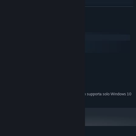
Beautiful futuristic art.
CONTINUA
Requisiti di sistema
Windows
macOS
SteamOS + Linux
MINIMI:
Windows XP/Vista/7/8
SISTEMA OPERATIVO *:
2 GHz Dual Core
PROCESSORE:
1 GB di RAM
MEMORIA:
300 MB di spazio disponibile
ARCHIVIAZIONE:
A partire dal 1° gennaio 2024, il client di Steam supporta solo Windows 10
*
e versioni successive.