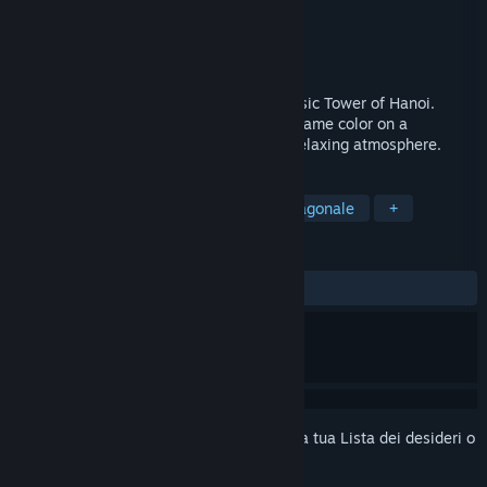
Sviluppatore
Hanoi Studios
Editore
Hanoi Studios
Rilasciato
16 dic 2020
A new game concept inspired by the classic Tower of Hanoi.
Assemble towers stacking pieces of the same color on a
hexagonal board with a mysterious and relaxing atmosphere.
ETICHETTE
Rompicapo
Match 3
Griglia esagonale
+
RECENSIONI
DI SEMPRE:
Molto positive
(94% di 53)
Accedi
per aggiungere questo articolo alla tua Lista dei desideri o
per ignorarlo.