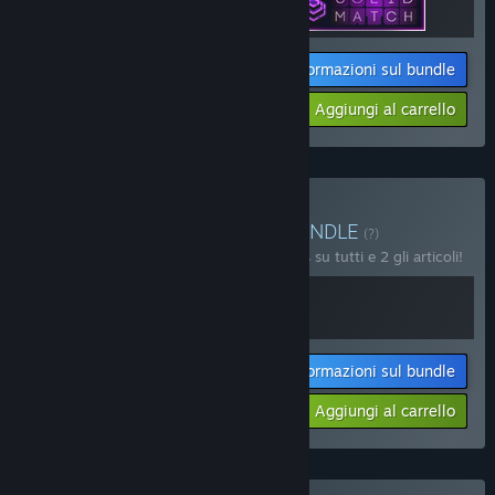
Informazioni sul bundle
Il tuo prezzo:
-20%
Aggiungi al carrello
$3.97
Acquista Hanoi Puzzles
BUNDLE
(?)
Acquista questo bundle e risparmia il 10% su tutti e 2 gli articoli!
Informazioni sul bundle
Il tuo prezzo:
-10%
Aggiungi al carrello
$5.38