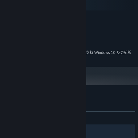
macOS
SteamOS + Linux
最低配置:
Windows XP/Vista/7/8
操作系统 *:
2 GHz Dual Core
处理器:
1 GB RAM
内存:
需要 300 MB 可用空间
存储空间:
2024 年 1 月 1 日（PT）起，Steam 客户端将仅支持 Windows 10 及更新版
*
本。
Hanoi Puzzles: Solid Match 的顾客评测
关于用户评测
您的偏好
发布至今：
特别好评
(53 篇中的 94%)
筛选条件
您的语言