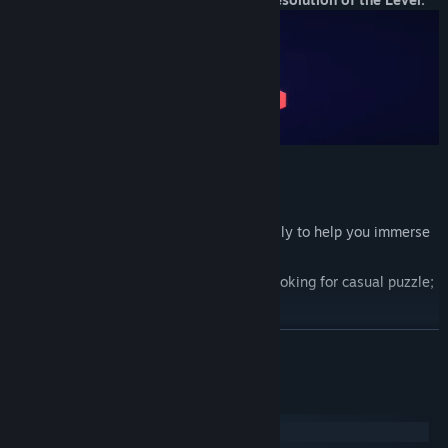
Features:
50 carefully designed levels;
Original soundtrack composed especially to help you immerse
in the game;
Relaxing gameplay, perfect for those looking for casual puzzle;
Beautiful futuristic art.
展开阅读
系统需求
Windows