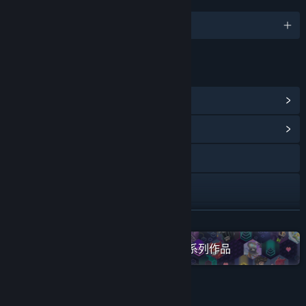
语言
1 种已支持语言
链接与信息
查看 Steam 成就
(11)
浏览社区中心
访问网站
X
YouTube
展开阅读
查看更新记录
在 Steam 上查看“Hanoi Studios”全系列作品
阅读相关新闻
ALSO RECOMMENDED FOR YOU:
查看讨论