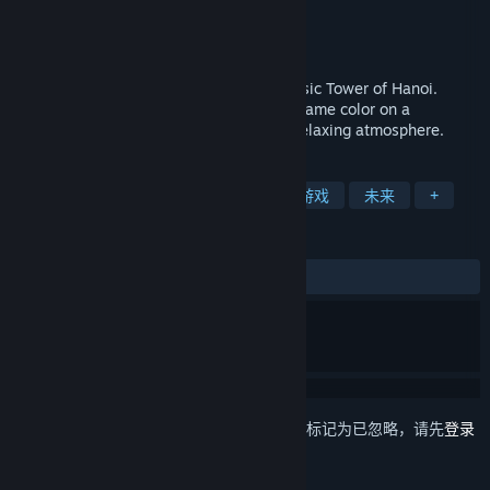
Hanoi Studios
开发者
Hanoi Studios
发行商
发行日期
2020 年 12 月 16 日
A new game concept inspired by the classic Tower of Hanoi.
Assemble towers stacking pieces of the same color on a
hexagonal board with a mysterious and relaxing atmosphere.
标签
解谜
三消
六角格棋盘
棋盘游戏
未来
+
评测
发布至今：
特别好评
(53 篇中的 94%)
想要将此项目添加至您的愿望单、关注它或标记为已忽略，请先
登录