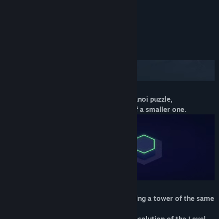
查找社区组
名称:
Hanoi Puzzles: Solid Match
关于此游戏
类型:
休闲
,
独立
发行日期:
2020 年 12 月 16 日
Use the rules of the famous Tower of Hanoi puzzle,
where a larger piece cannot be on top of a smaller one.
Unlock blocked hexagonal cells by building a
tower
of the same
color,
to open new paths and advance in the resolution of the Level.