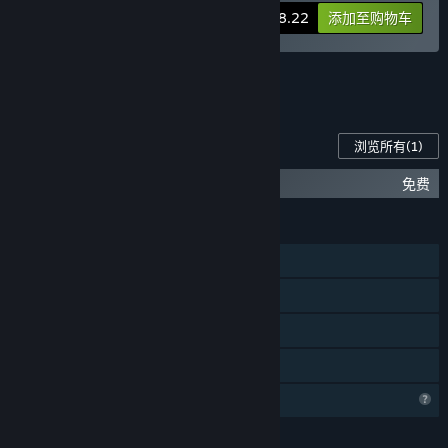
-25%
捆绑包信息
$8.22
添加至购物车
查看所有 5 个捆绑包
此游戏的内容
浏览所有
(1)
Hanoi Puzzles: Solid Match - Wallpapers
免费
功能
单人
Steam 成就
Steam 云
家庭共享
个人资料功能受限