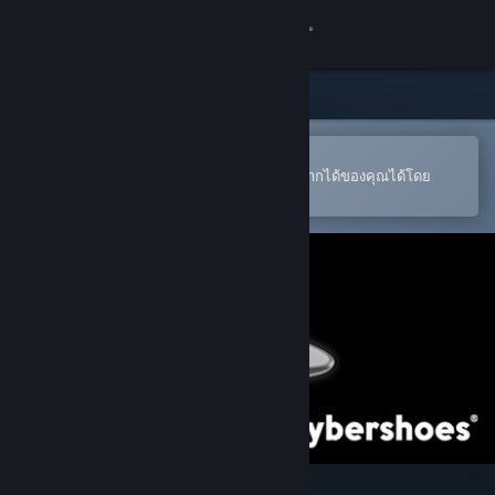
เข้าสู่ระบบ
ร้านค้า
ชุมชน
เปิดในแอป Steam แบบพกพา
หากต้องการสั่งซื้อหรือเพิ่มลงในสิ่งที่อยากได้ของคุณได้โดย
สะดวก
เกี่ยวกับ
ฝ่ายสนับสนุน
เปลี่ยนภาษา
รับแอป Steam แบบพกพา
ชมเว็บไซต์สำหรับเดสก์ท็อป
Cybershoes