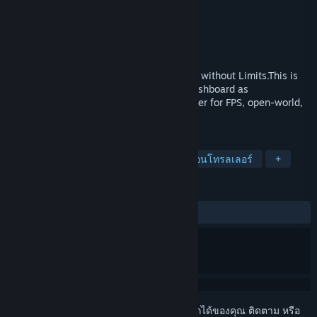
Cybershoes
ผู้พัฒนา
Cybershoes
ผู้จัดจำหน่าย
วางจำหน่ายแล้ว
12 ก.พ. 2020
Cybershoes Let You Walk Your VR Games without Limits.This is
the driver for Cybershoes. It includes a dashboard as
well.Cybershoes are a popular VR controller for FPS, open-world,
adventure, riddle, and social games.
แท็ก
กีฬา
ยูทิลิตี้
การพัฒนาเกม
คอนโทรลเลอร์
+
บทวิจารณ์
ตลอดกาล:
แง่บวก
(89% จาก 28)
เข้าสู่ระบบ
เพื่อเพิ่มผลิตภัณฑ์นี้ลงในสิ่งที่อยากได้ของคุณ ติดตาม หรือ