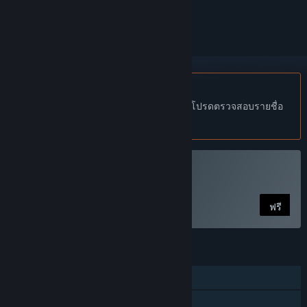
ทำเครื่องหมายเป็นถูกละเว้น
ไม่รองรับภาษาไทย
ผลิตภัณฑ์นี้ไม่รองรับภาษาท้องถิ่นของคุณ โปรดตรวจสอบรายชื่อ
ภาษาที่รองรับก่อนทำการสั่งซื้อ
VR เท่านั้น
ใช้ Cybershoes
ฟรี
คุณสมบัติ
รางวัลความสำเร็จบน Steam
VR เท่านั้น