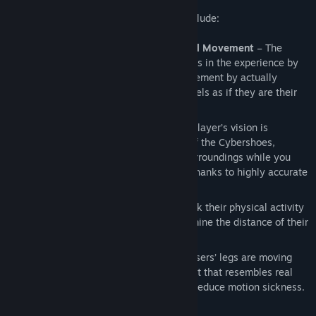
The Cybershoes benefits and features include:
Advanced Immersion Through Natural Movement
– The
Cybershoes are able to immerse players in the experience by
letting them control their in-game movement by actually
walking in place, the player actually feels as if they are their
in-game character.
Accurate Directional Tracking
-- The player’s vision is
independent of the walking direction of the Cybershoes,
meaning you can fully observe your surroundings while you
walk, duck or bend to pick up objects thanks to highly accurate
motion trackers in Cybershoes.
Activity Tracking
– Users can now track their physical activity
while using the Cybershoes and determine the distance of their
virtual journeys.
Reduces motion sickness
: While the users’ legs are moving
and their head is bouncing in movement that resembles real
walking, Cybershoes can significantly reduce motion sickness.