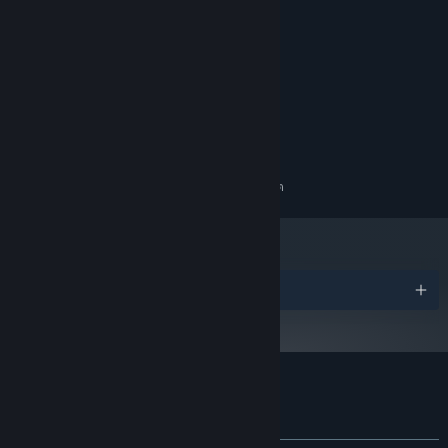
ความต้องการระบบ
ขั้นต่ำ:
ต้องการโปรเซสเซอร์และระบบปฏิบัติการแบบ 64 บิต
Win 10
ระบบปฏิบัติการ:
พื้นที่ว่างที่พร้อมใช้งาน 200 MB
พื้นที่จัดเก็บข้อมูล:
แนะนำ:
ต้องการโปรเซสเซอร์และระบบปฏิบัติการแบบ 64 บิต
รางวัล
บทวิจารณ์จากผู้ซื้อ Cybershoes
เกี่ยวกับบทวิจารณ์จากผู้ใช้
การปรับแต่งของคุณ