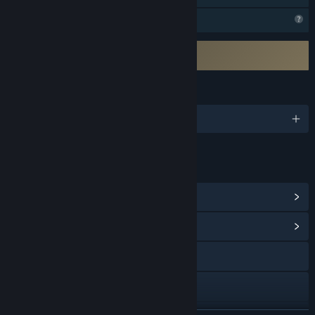
คุณสมบัติโปรไฟล์ถูกจำกัด
จำเป็นต้องยอมรับ EULA ภายนอก
Cybershoes EULA
ภาษา
รองรับ 1 ภาษา
ลิงก์และข้อมูล
ดูรางวัลความสำเร็จบน Steam
(24)
ดูศูนย์กลางชุมชน
การเยี่ยมชมเว็บไซต์
X