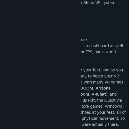
Any problems: please contact us with your SteamVR system
report!
dev@cybershoes.com
We are here to help you.
เกี่ยวกับซอฟต์แวร์นี้
Cybershoes Let You Walk Your VR Adventure.
This is the driver for Cybershoes. It includes a dashboard as well.
Cybershoes are a popular foot controller for FPS, open-world,
adventure, riddle, and social games.
The Cybershoes are strapped directly onto your feet, and as you
are seated in a swivel bar stool, you’re ready to begin your VR
adventure. The Cybershoes are compatible with many VR games
(e.g.
Boneworks, No Man's Sky, Skyrim, DOOM, Arizona
Sunshine, Fallout, Onward, Pavlov, RecRoom, VRChat
), and
function with SteamVR, the HTC Vive, Oculus Rift, the Quest via
Oculus Link, Virtual Desktop and Oculus store games, Windows
Mixed Reality, and Pimax. With the Cybershoes at your feet, all of
your moments are controlled by your own physical movement, so
you can walk your VR adventure as if you were actually there.