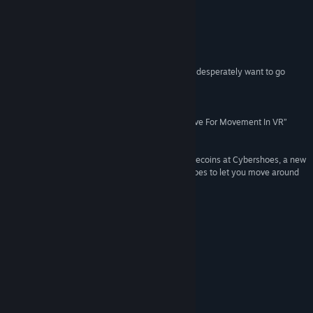
ดูคู่มือ
อ่านเพิ่มเติม
ดูประวัติการอัปเดต
บทวิจารณ์
อ่านข่าวที่เกี่ยวข้อง
“These shoes let me stroll through ‘Skyrim,’ and I desperately want to go
back”
ดูกระดานสนทนา
5 –
Digital Trends
ค้นหากลุ่มชุมชน
“Cybershoes Impressions: A Convincing Alternative For Movement In VR”
5 –
Upload VR
ชื่อ:
Cybershoes
“Cyberpals, rest easy. You can now blast your bytecoins at Cybershoes, a new
controller for VR games which strap onto your shoes to let you move around
แนว:
แอ็คชัน
,
กีฬา
,
ยูทิลิตี้
,
การพัฒนาเกม
in cyberspace by moving your feet.”
วันวางจำหน่าย:
12 ก.พ. 2020
5 –
Rock Paper Shotgun
Installation
Step By Step Guide & Troubleshooting
Oculus Quest setup guide