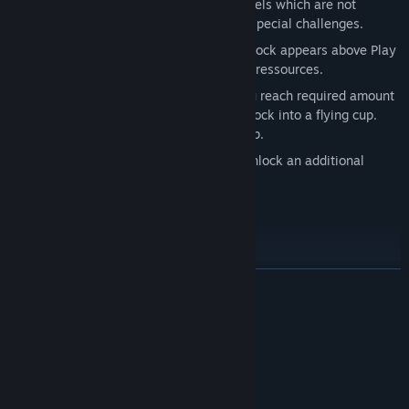
Quests are collections of additional levels which are not
randomly generated, but designed for special challenges.
When a questmap is available soon, a lock appears above Play
button which shows the required score ressources.
Continue playing infinity level until you reach required amount
of rubies and stars which will turn the lock into a flying cup.
Click/tap the cup to open the quest map.
Complete all levels of a questmap to unlock an additional
content element for Infinity Level.
Available Quests
ЧИТАТИ ДАЛІ
Garden Quest: Finish 7 special handcrafted levels to add Bean
resources to Infinity Level
Cheese Quest: Complete 9 special levels and beat the cursed
Системні вимоги
mouse boss
. Unlocks
moonstone
content and
mouse shape
МІНІМАЛЬНІ:
which breaks moonstones.
Потребує 64-бітних процесора та операційної
Bird Quest: Complete 4 special levels on time to unlock
системи