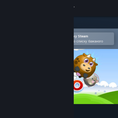
Увійти
Крамниця
Спільнота
Відкрити в мобільному застосунку Steam
Щоби легко придбати або додати до списку бажаного
Інформація
Підтримка
Змінити мову
Завантажити мобільний застосунок Steam
Переглянути повну версію
Fart Fiasco Premium