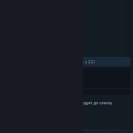
Розробник
René Bühling
Видавець
René Bühling
Дата виходу
14 черв. 2024
Let it go! Use flatulence to fly!
ПОЗНАЧКИ
Казуальна гра
Інді
+
РЕЦЕНЗІЇ
ЗА ВЕСЬ ЧАС:
переважно схвальні
(77% з 22)
Увійдіть до акаунта
, щоби додати цей продукт до списку
бажаного чи позначити як ігнорований.