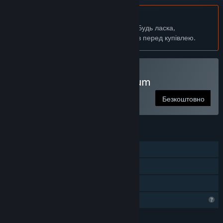
українська мова недоступна
Цей продукт не підтримує вашу мову. Будь ласка,
перегляньте список підтримуваних мов перед купівлею.
Грати в Fart Fiasco Premium
Безкоштовно
ОСОБЛИВОСТІ
Однокористувацька гра
Steam Cloud
Сімейна бібліотека
Функції профілю обмежено