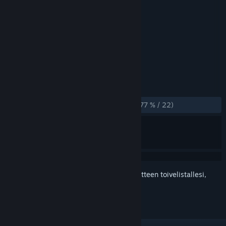
Kehittäjä
René Bühling
Julkaisija
René Bühling
Julkaistu
14.6.2024
Let it go! Use flatulence to fly!
TUNNISTEET
Ajanviete
Indie
+
ARVOSTELUT
YHTEENSÄ:
Enimmäkseen myönteinen
(77 % / 22)
Kirjautumalla sisään
voit lisätä tämän tuotteen toivelistallesi,
seurata sitä tai merkitä sen ohitetuksi