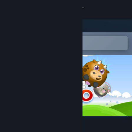
Kirjaudu sisään
Kauppa
Yhteisö
Avaa Steam-mobiilisovelluksessa
Helppo ostaa tai lisätä toivelistalle
Tietoa
Tuki
Vaihda kieli
Hanki Steam-mobiilisovellus
Näytä työpöytäsivusto
Fart Fiasco Premium