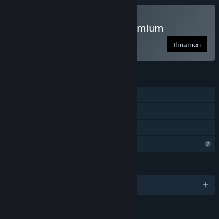
Pelaa peliä Fart Fiasco Premium
Ilmainen
OMINAISUUDET
Yksinpeli
Steam Cloud
Perhejako
Rajoitetut profiiliominaisuudet
KIELET
englanti ja 1 muuta