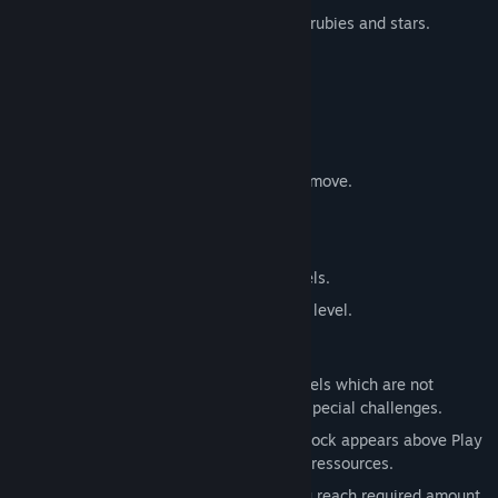
Reach the gate to win a level and earn rubies and stars.
A level is lost when ...
... Cow touches Garlic.
... there is no Gas left to make another move.
... Hay pushes the cow off stage.
... Cow touches Fire
... Timeout happens in time-limited levels.
... you open game menu and cancel the level.
Unlock more contents in Quests
Quests are collections of additional levels which are not
randomly generated, but designed for special challenges.
When a questmap is available soon, a lock appears above Play
button which shows the required score ressources.
Continue playing infinity level until you reach required amount