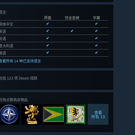
语言
:
界面
完全音频
字幕
✔
✔
简体中文
✔
✔
✔
英语
✔
✔
法语
✔
✔
意大利语
✔
✔
德语
查看所有 14 种已支持语言
查看
包括 123 项 Steam 成就
所有 123
项
可用点数商店物品
查看
所有 13