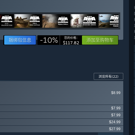
-10%
您的价格：
捆绑包信息
添加至购物车
$117.82
浏览所有
(22)
$8.99
$7.99
$7.99
$24.99
$27.99