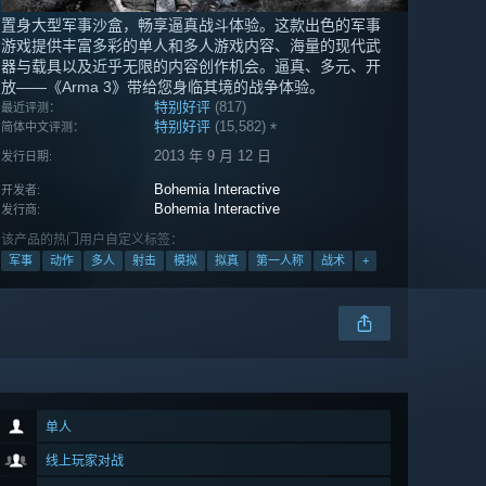
置身大型军事沙盒，畅享逼真战斗体验。这款出色的军事
游戏提供丰富多彩的单人和多人游戏内容、海量的现代武
器与载具以及近乎无限的内容创作机会。逼真、多元、开
放——《Arma 3》带给您身临其境的战争体验。
特别好评
(817)
最近评测：
特别好评
(15,582)
*
简体中文评测：
2013 年 9 月 12 日
发行日期:
Bohemia Interactive
开发者:
Bohemia Interactive
发行商:
该产品的热门用户自定义标签：
军事
动作
多人
射击
模拟
拟真
第一人称
战术
+
单人
线上玩家对战