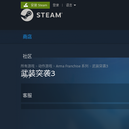
安装 Steam
登录
|
语言
商店
社区
所有游戏
>
动作‎游戏
>
Arma Franchise 系列
>
武装突袭3
武装突袭3
关于
客服