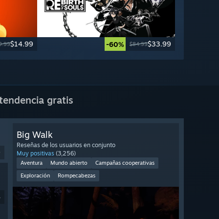
$14.99
$33.99
-60%
9.99
$84.99
tendencia gratis
Big Walk
Reseñas de los usuarios en conjunto
9
Muy positivas
(3,256)
Aventura
Mundo abierto
Campañas cooperativas
Exploración
Rompecabezas
4