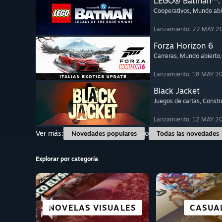
LEGO® Batman™: E
Cooperativos
, Mundo abi
Lanzamiento: 22 MAY 2
Forza Horizon 6
Carreras
, Mundo abierto
Lanzamiento: 18 MAY 2
Black Jacket
Juegos de cartas
, Constr
Lanzamiento: 12 MAY 2
Ver más:
o
Novedades populares
Todas las novedades
Explorar por categoría
NOVELAS VISUALES
SUPERVIVENCIA
ESTRATEGIA
ROGUELIKE
ROMPECA
CARRE
CASUA
LUC