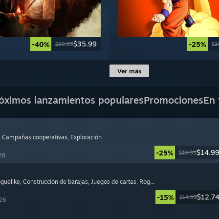
$35.99
-40%
-25%
$59.99
$1
Ver más
óximos lanzamientos populares
Promociones
En 
, Campañas cooperativas
, Exploración
$14.9
-25%
$19.99
26
oguelike
, Construcción de barajas
, Juegos de cartas
, Roguelite
$12.7
-15%
$14.99
26