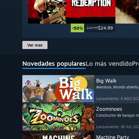
$24.99
-50%
$49.99
Ver más
Novedades populares
Lo más vendido
Pr
Big Walk
Aventura
, Mundo abierto
Lanzamiento: 4 AGO 20
Zoominoes
Constructor de barajas r
Lanzamiento: 30 JUL 20
Machine Party