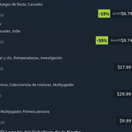
 Juegos de fiesta
, Casuales
$6.7
-15%
$7.99
26
?
asuales
, Indie
$9.7
-35%
$14.99
26
r y clic
, Rompecabezas
, Investigación
$17.99
26
encia
, Coleccionista de criaturas
, Multijugador
$29.99
6
, Multijugador
, Primera persona
$9.99
026