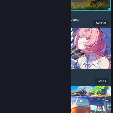
Palworld
Dunia Terbuka
, Survival
, Kolektor Makhluk
, Multipemain
$29.99
Dirilis: 9 Jul 2026
Zenless Zone Zero
Anime
, F2P
, Aksi
, Lucu
Gratis
Dirilis: 16 Jun 2026