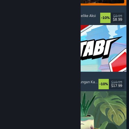
GRAIN ROT
Co-Op Online
, First-Person
, Horor Survival
, Roguelike Aksi
$9.99
-10%
$8.99
Dirilis: 7 Agu 2026
Montabi
Strategi
, Deckbuilding
, Kolektor Makhluk
, Pertarungan Kartu
$19.99
-10%
$17.99
Dirilis: 6 Agu 2026