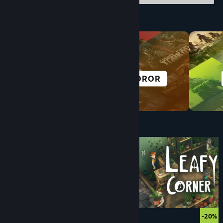
Telusuri Berdasarkan Kategori
DUNIA
HOROR
TERBUKA
Di Bawah $10
$4.99
-20%