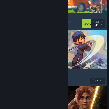
Outbound
Nyaman
, Eksplorasi
, Co-Op Online
, Menenangkan
$24.99
-20%
$19.99
Dirilis: 11 Mei 2026
Super Battle Golf
Multipemain
, Co-Op Online
, Co-op
, Olahraga
$12.99
Dirilis: 19 Feb 2026