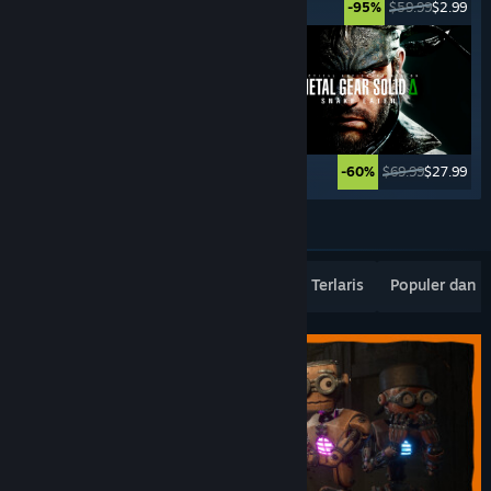
$49.99
$2.49
$59.99
$2.99
-95%
-95%
$59.99
$11.99
$69.99
$27.99
-80%
-60%
Lebih banyak lagi
Rilisan Terbaru Terpopuler
Penjualan Terlaris
Populer dan 