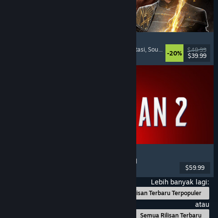
Clair Obscur: Expedition 33
Pertempuran Berbasis Giliran
, Padat Cerita
, Fantasi
, Soundtrack Keren
$49.99
-20%
$39.99
Dirilis: 24 Apr 2025
Marvel's Spider-Man 2
Aksi
, Dunia Terbuka
, Superhero
, Pemain Tunggal
$59.99
Dirilis: 30 Jan 2025
Lebih banyak lagi:
Rilisan Terbaru Terpopuler
atau
Semua Rilisan Terbaru