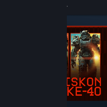
Login
Toko
Komunitas
Tentang
Bantuan
Ubah bahasa
Dapatkan Aplikasi Seluler Steam
Lihat situs web desktop
Difiturkan & Direkomendasikan