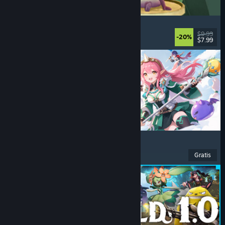
Leafy Corner
Nyaman
, Kasual
, Simulasi
, Manajemen
$9.99
-20%
$7.99
Dirilis: 30 Jul 2026
Ragnarok: The New World
Petualangan
, RPG
, MMORPG
, MMO
Gratis
Dirilis: 26 Jul 2026