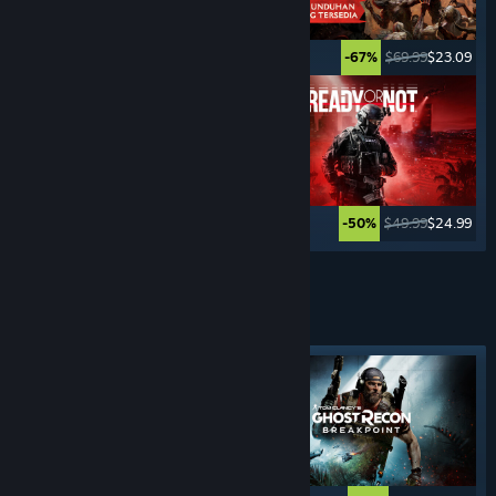
$49.99
$2.49
$69.99
$23.09
-95%
-67%
$59.99
$17.99
$49.99
$24.99
-70%
-50%
Lebih banyak lagi
GAME
STEALTH
Tag yang Difiturkan