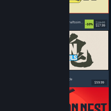
ReStory: Chill Electronics Repairs
Jobsimulation
, Gemütlich
, Management
, Wirtschaftssimulation
$19.99
-10%
$17.99
Veröffentlicht: 6. Aug. 2026
MARVEL Tōkon: Fighting Souls
Action
, Gelegenheitsspiel
, 2D-Kampfspiel
, Arcade
$59.99
Veröffentlicht: 6. Aug. 2026