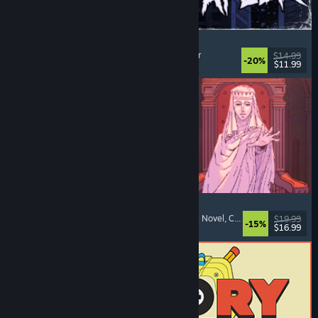
The Skin Stapler
Laufsimulation
, Action
, Horror
, Schwarzer Humor
$14.99
-20%
$11.99
Veröffentlicht: 6. Aug. 2026
Sovereign Tower
Mittelalter
, Bedeutsame Entscheidungen
, Visual Novel
, Choose Your Own Adventure
$19.99
-15%
$16.99
Veröffentlicht: 6. Aug. 2026