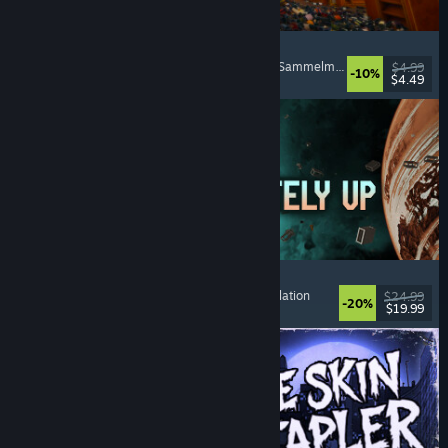
Cellar Keeper
Entspannend
, Gelegenheitsspiel
, Organisieren
, Sammelmarathon
$4.99
-10%
$4.49
Veröffentlicht: 6. Aug. 2026
Approximately Up
Abenteuer
, Weltraumsimulation
, Sandbox
, Simulation
$24.99
-20%
$19.99
Veröffentlicht: 6. Aug. 2026