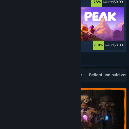
$19.99
$14.99
$39.99
$9.99
-25%
-75%
$19.99
$4.99
$7.99
$3.99
-75%
-50%
Weitere anzeigen
Beliebte Neuerscheinungen
Topseller
Beliebt und bald ver