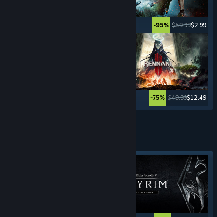
$49.99
$2.49
$59.99
$2.99
-95%
-95%
$29.99
$7.49
$49.99
$12.49
-75%
-75%
Weitere anzeigen
ABENTEUER-
SPIELE
Angesagtes Tag