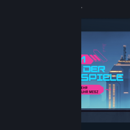
Anmelden
Shop
Community
Info
Support
Sprache ändern
Steam-Mobile-App herunterladen
Desktopversion anzeigen
Angesagt und empfohlen