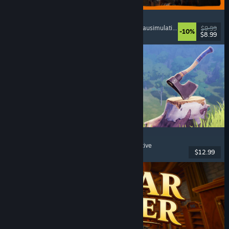
GRAIN ROT
Online-Koop
, Egoperspektive
, Survival-Horror
, Bausimulation
$9.99
-10%
$8.99
Veröffentlicht: 7. Aug. 2026
Chop Chop Inc.
Jobsimulation
, Herstellung
, Humor
, Egoperspektive
$12.99
Veröffentlicht: 7. Aug. 2026