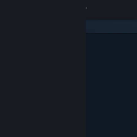
Вписване
Магазин
Общност
Относно
Поддръжка
Смяна на езика
Сдобийте се с мобилното Steam приложение
Преглед на сайта за настолни компютри