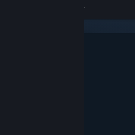
เข้าสู่ระบบ
ร้านค้า
ชุมชน
เกี่ยวกับ
ฝ่ายสนับสนุน
เปลี่ยนภาษา
รับแอป Steam แบบพกพา
ชมเว็บไซต์สำหรับเดสก์ท็อป