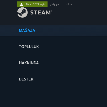
Steam'i Yükleyin
giriş yap
|
dil
MAĞAZA
TOPLULUK
HAKKINDA
DESTEK