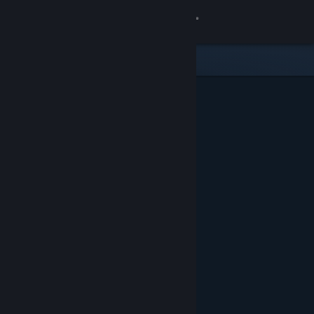
Σύνδεση
Κατάστημα
Κοινότητα
Σχετικά
Υποστήριξη
Αλλαγή γλώσσας
Αποκτήστε την εφαρμογή Steam για κινητές συσκευές
Προβολή ιστοσελίδας για υπολογιστές