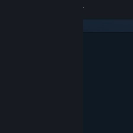
Anmelden
Shop
Community
Info
Support
Sprache ändern
Steam-Mobile-App herunterladen
Desktopversion anzeigen