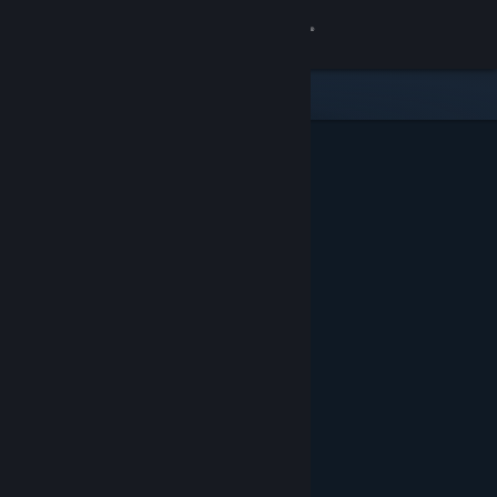
Iniciar sesión
Tienda
Comunidad
Acerca de
Soporte
Cambiar idioma
Obtener la aplicación de Steam Mobile
Ver versión clásica